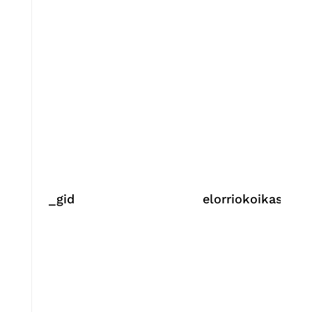
_gid
elorriokoikastola