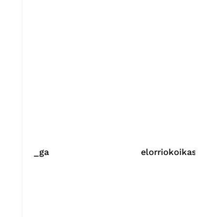
_ga
elorriokoikastola