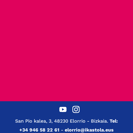
San Pio kalea, 3, 48230 Elorrio - Bizkaia.
Tel:
+34 946 58 22 61
-
elorrio@ikastola.eus