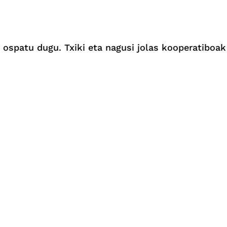
 ospatu dugu. Txiki eta nagusi jolas kooperatiboak 