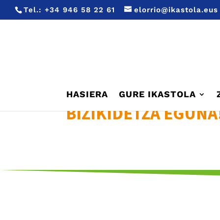
Tel.:
+34 946 58 22 61
elorrio@ikastola.eus
HASIERA
GURE IKASTOLA
BIZIKIDETZA EGUNA