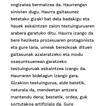
ongizatea bermatzea da. Haurrengan
sinisten dugu. Haurra gaitasunez
betetako gizaki bat dela badakigu eta
hauek eskaintzen zaion testuinguruaren
arabera garatuko ditu. Haurra izango da
bere heziketa prozesuaren protagonista
eta gure lana, umeak berezkoak dituen
gaitasunak azaleratzeko eta modu
osasuntsuenean garatzeko
testuinguruak eskaintzea izango da.
Haurraren bidelagun izango gara.
Gizakion testuingurua, alde batetik,
naturala da, mendeetan antzera
mantendu dena; bestetik, ordea, guk
sortutakoa artifiziala da. Gure