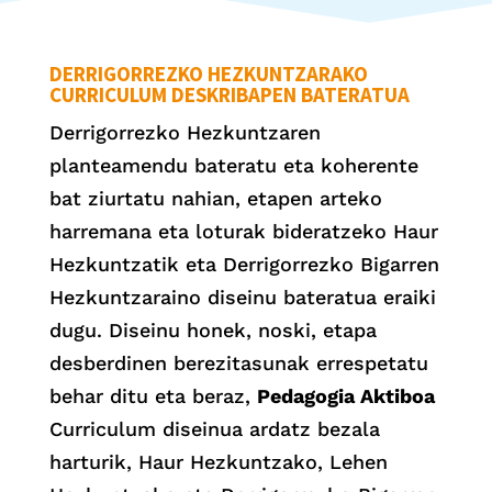
DERRIGORREZKO HEZKUNTZARAKO
CURRICULUM DESKRIBAPEN BATERATUA
Derrigorrezko Hezkuntzaren
planteamendu bateratu eta koherente
bat ziurtatu nahian, etapen arteko
harremana eta loturak bideratzeko Haur
Hezkuntzatik eta Derrigorrezko Bigarren
Hezkuntzaraino diseinu bateratua eraiki
dugu. Diseinu honek, noski, etapa
desberdinen berezitasunak errespetatu
behar ditu eta beraz,
Pedagogia Aktiboa
Curriculum diseinua ardatz bezala
harturik, Haur Hezkuntzako, Lehen