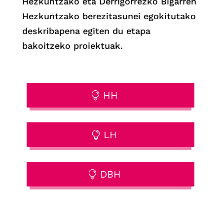
Hezkuntzako eta Derrigorrezko Bigarren
Hezkuntzako berezitasunei egokitutako
deskribapena egiten du etapa
bakoitzeko proiektuak.
HH
LH
DBH