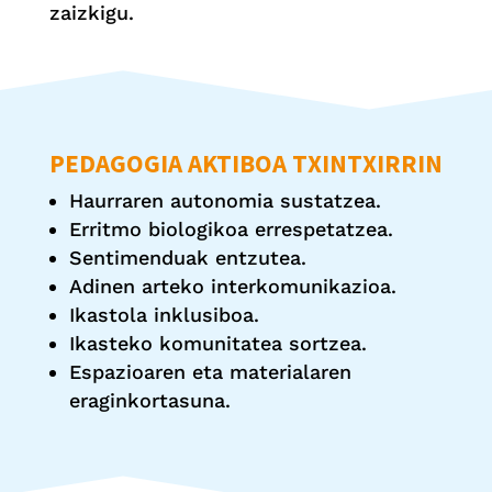
zaizkigu.
PEDAGOGIA AKTIBOA TXINTXIRRIN
Haurraren autonomia sustatzea.
Erritmo biologikoa errespetatzea.
Sentimenduak entzutea.
Adinen arteko interkomunikazioa.
Ikastola inklusiboa.
Ikasteko komunitatea sortzea.
Espazioaren eta materialaren
eraginkortasuna.