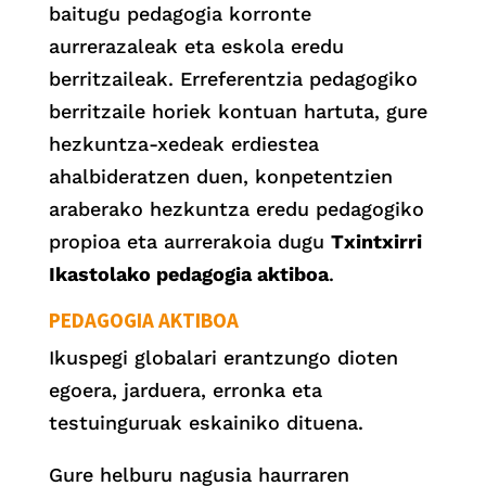
baitugu pedagogia korronte
aurrerazaleak eta eskola eredu
berritzaileak. Erreferentzia pedagogiko
berritzaile horiek kontuan hartuta, gure
hezkuntza-xedeak erdiestea
ahalbideratzen duen, konpetentzien
araberako hezkuntza eredu pedagogiko
propioa eta aurrerakoia dugu
Txintxirri
Ikastolako pedagogia aktiboa
.
PEDAGOGIA AKTIBOA
Ikuspegi globalari erantzungo dioten
egoera, jarduera, erronka eta
testuinguruak eskainiko dituena.
Gure helburu nagusia haurraren