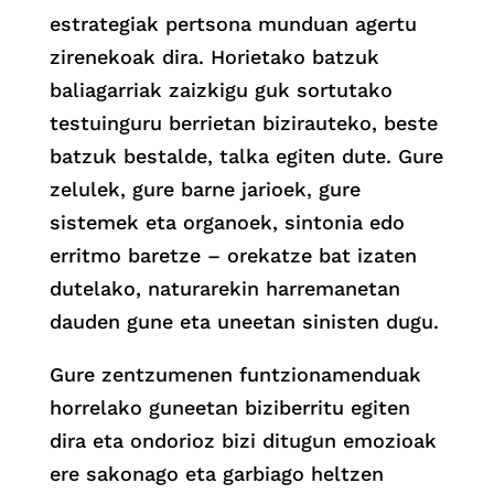
estrategiak pertsona munduan agertu
zirenekoak dira. Horietako batzuk
baliagarriak zaizkigu guk sortutako
testuinguru berrietan bizirauteko, beste
batzuk bestalde, talka egiten dute. Gure
zelulek, gure barne jarioek, gure
sistemek eta organoek, sintonia edo
erritmo baretze – orekatze bat izaten
dutelako, naturarekin harremanetan
dauden gune eta uneetan sinisten dugu.
Gure zentzumenen funtzionamenduak
horrelako guneetan biziberritu egiten
dira eta ondorioz bizi ditugun emozioak
ere sakonago eta garbiago heltzen