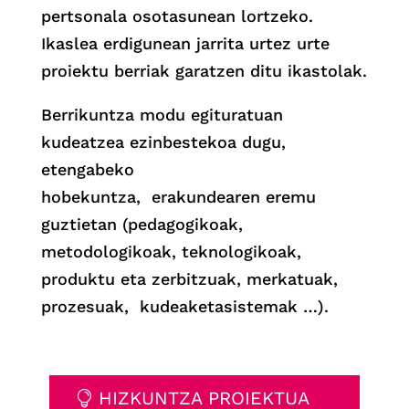
pertsonala osotasunean lortzeko.
Ikaslea erdigunean jarrita urtez urte
proiektu berriak garatzen ditu ikastolak.
Berrikuntza modu egituratuan
kudeatzea ezinbestekoa dugu,
etengabeko
hobekuntza, erakundearen eremu
guztietan (pedagogikoak,
metodologikoak, teknologikoak,
produktu eta zerbitzuak, merkatuak,
prozesuak, kudeaketasistemak …).
HIZKUNTZA PROIEKTUA