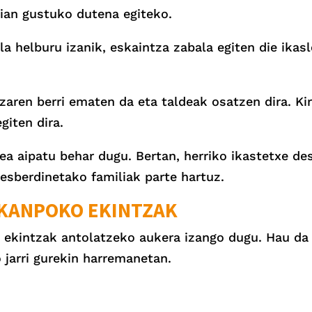
dian gustuko dutena egiteko.
la helburu izanik, eskaintza zabala egiten die ikasl
zaren berri ematen da eta taldeak osatzen dira. Kir
iten dira.
ea aipatu behar dugu. Bertan, herriko ikastetxe de
sberdinetako familiak parte hartuz.
 KANPOKO EKINTZAK
ekintzak antolatzeko aukera izango dugu. Hau da g
 jarri gurekin harremanetan.