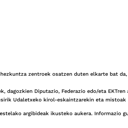
o hezkuntza zentroek osatzen duten elkarte bat da,
ek, dagozkien Diputazio, Federazio edo/eta EKTren
sirik Udaletxeko kirol-eskaintzarekin eta mistoak 
estelako argibideak ikusteko aukera.
Informazio g