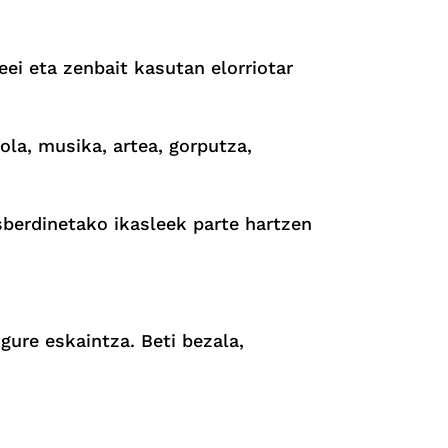
eei eta zenbait kasutan elorriotar
ola, musika, artea, gorputza,
sberdinetako ikasleek parte hartzen
ure eskaintza. Beti bezala,