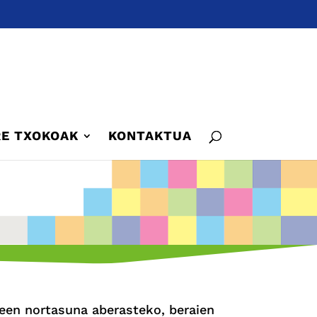
E TXOKOAK
KONTAKTUA
leen nortasuna aberasteko, beraien