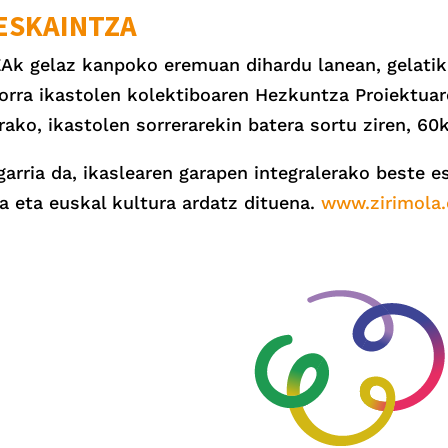
ESKAINTZA
Ak gelaz kanpoko eremuan dihardu lanean, gelatik
alorra ikastolen kolektiboaren Hezkuntza Proiektua
erako, ikastolen sorrerarekin batera sortu ziren, 
rria da, ikaslearen garapen integralerako beste es
a eta euskal kultura ardatz dituena.
www.zirimola