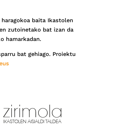
 haragokoa baita Ikastolen
ren zutoinetako bat izan da
60ko hamarkadan.
parru bat gehiago. Proiektu
.eus