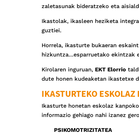
zaletasunak bideratzeko eta aisial
Ikastolak, ikasleen heziketa integra
guztiei.
Horrela, ikasturte bukaeran eskaint
hizkuntza…esparruetako ekintzak eg
Kirolaren inguruan,
EKT Elorrio
tald
dute honen kudeaketan ikastetxe de
IKASTURTEKO ESKOLAZ
Ikasturte honetan eskolaz kanpoko 
informazio gehiago nahi izanez gero
PSIKOMOTRIZITATEA