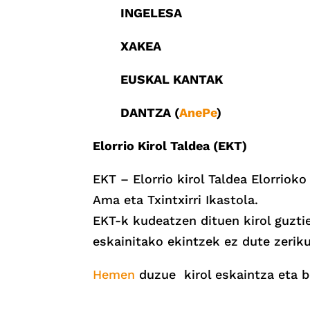
INGELESA
XAKEA
EUSKAL KANTAK
DANTZA (
AnePe
)
Elorrio Kirol Taldea (EKT)
EKT – Elorrio kirol Taldea Elorriok
Ama eta Txintxirri Ikastola.
EKT-k kudeatzen dituen kirol guzti
eskainitako ekintzek ez dute zeriku
Hemen
duzue kirol eskaintza eta b