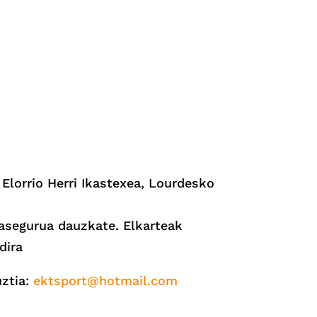
 Elorrio Herri Ikastexea, Lourdesko
 asegurua dauzkate. Elkarteak
dira
uztia:
ektsport@hotmail.com