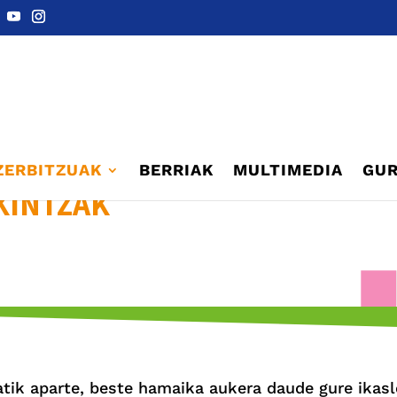
ZERBITZUAK
BERRIAK
MULTIMEDIA
GUR
KINTZAK
tatik aparte, beste hamaika aukera daude gure ikas