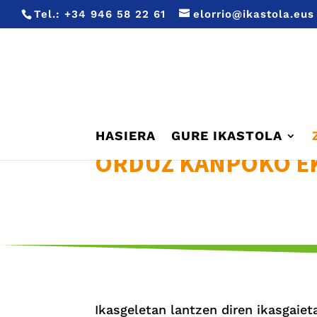
Tel.:
+34 946 58 22 61
elorrio@ikastola.eus
HASIERA
GURE IKASTOLA
ORDUZ KANPOKO E
Ikasgeletan lantzen diren ikasgaie