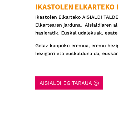
IKASTOLEN ELKARTEKO 
Ikastolen Elkarteko AISIALDI TALDE
Elkartearen jarduna. Aisialdiaren 
hasieratik. Euskal udalekuak, esat
Gelaz kanpoko eremua, eremu heziga
hezigarri eta euskalduna da, euskar
AISIALDI EGITARAUA