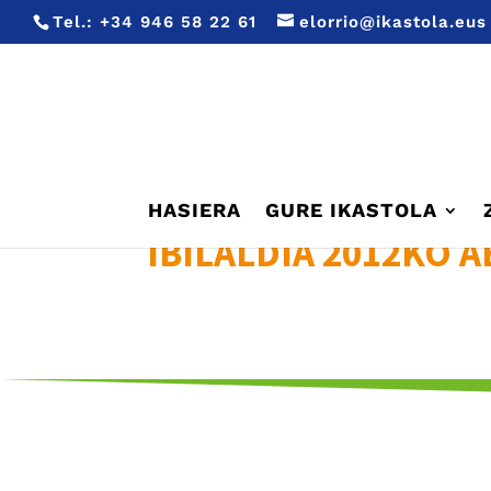
Tel.:
+34 946 58 22 61
elorrio@ikastola.eus
HASIERA
GURE IKASTOLA
IBILALDIA 2012KO A