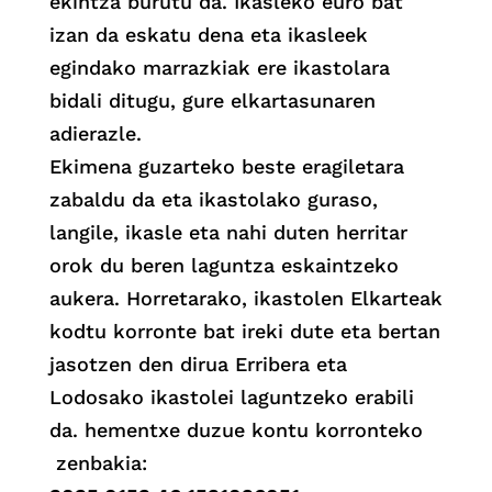
ekintza burutu da. Ikasleko euro bat
izan da eskatu dena eta ikasleek
egindako marrazkiak ere ikastolara
bidali ditugu, gure elkartasunaren
adierazle.
Ekimena guzarteko beste eragiletara
zabaldu da eta ikastolako guraso,
langile, ikasle eta nahi duten herritar
orok du beren laguntza eskaintzeko
aukera. Horretarako, ikastolen Elkarteak
kodtu korronte bat ireki dute eta bertan
jasotzen den dirua Erribera eta
Lodosako ikastolei laguntzeko erabili
da. hementxe duzue kontu korronteko
zenbakia: