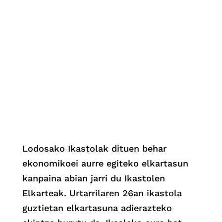
Lodosako Ikastolak dituen behar
ekonomikoei aurre egiteko elkartasun
kanpaina abian jarri du Ikastolen
Elkarteak. Urtarrilaren 26an ikastola
guztietan elkartasuna adierazteko