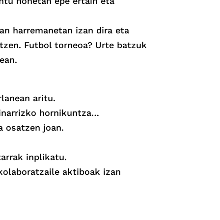
ntu honetan epe ertain eta
ean harremanetan izan dira eta
ntzen. Futbol torneoa? Urte batzuk
ean.
lanean aritu.
oinarrizko hornikuntza…
a osatzen joan.
arrak inplikatu.
kolaboratzaile aktiboak izan