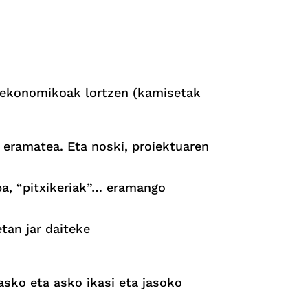
eta ekonomikoak lortzen (kamisetak
 eramatea. Eta noski, proiektuaren
opa, “pitxikeriak”… eramango
tan jar daiteke
sko eta asko ikasi eta jasoko