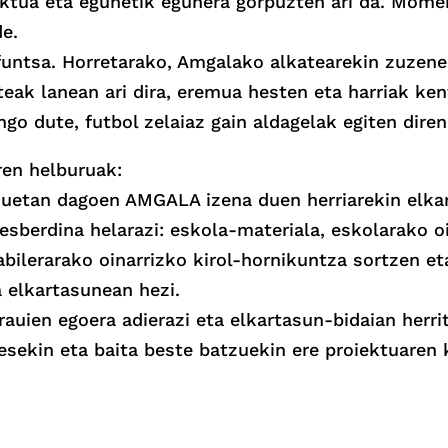
iektua eta egunetik egunera gorpuzten ari da. Mome
e.
 funtsa. Horretarako, Amgalako alkatearekin zuzen
teak lanean ari dira, eremua hesten eta harriak ke
go dute, futbol zelaiaz gain aldagelak egiten diren
ren helburuak:
uetan dagoen AMGALA izena duen herriarekin elkar
sberdina helarazi: eskola-materiala, eskolarako 
bilerarako oinarrizko kirol-hornikuntza sortzen et
a elkartasunean hezi.
rauien egoera adierazi eta elkartasun-bidaian herrit
resekin eta baita beste batzuekin ere proiektuaren 