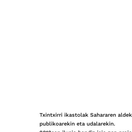
Txintxirri ikastolak Sahararen alde
publikoarekin eta udalarekin.