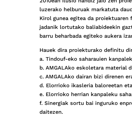
2010ean ilusio handiz jaio zen pro
luzerako helburuak markatuta daud
Kirol gunea egitea da proiektuaren
jadanik lortutako baliabideekin gaz
barru beharbada egiteko aukera izan
Hauek dira proiekturako definitu di
a. Tindouf-eko saharauien kanpalek
b. AMGALAko eskoletara material de
c. AMGALAko dairan bizi direnen era
d. Elorrioko ikasleria baloreetan et
e. Elorrioko herrian kanpaleku saha
f. Sinergiak sortu bai inguruko enp
daitezen.