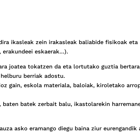
i dira ikasleak zein irakasleak baliabide fisikoak 
n, erakundeei eskaerak…).
ra joatea tokatzen da eta lortutako guztia bertara
 helburu berriak adostu.
sioz gain, eskola materiala, baloiak, kiroletako arr
 baten batek zerbait balu, ikastolarekin harremane
auza asko eramango diegu baina ziur eurengandik a