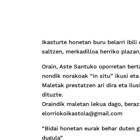
Ikasturte honetan buru belarri ibil
saltzen, merkadilloa herriko plaza
Orain, Aste Santuko oporretan berta
nondik norakoak “in situ” ikusi eta
Maletak prestatzen ari dira eta ilu
dituzte.
Oraindik maletan lekua dago, beraz,
elorriokoikastola@gmail.com
“Bidai honetan eurak behar duten g
dugula”