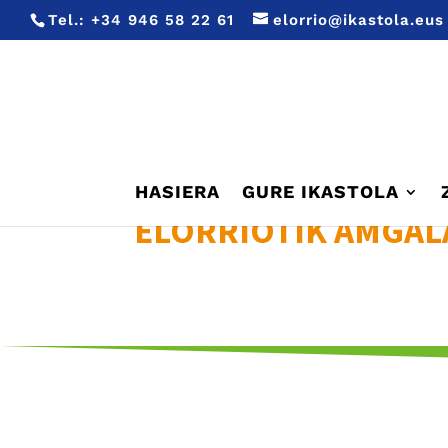
Tel.:
+34 946 58 22 61
elorrio@ikastola.eus
HASIERA
GURE IKASTOLA
ELORRIOTIK AMGAL