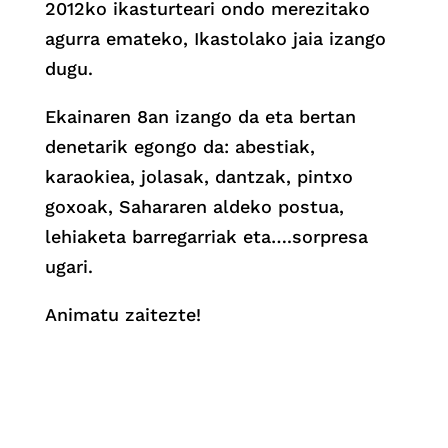
2012ko ikasturteari ondo merezitako
agurra emateko, Ikastolako jaia izango
dugu.
Ekainaren 8an izango da eta bertan
denetarik egongo da: abestiak,
karaokiea, jolasak, dantzak, pintxo
goxoak, Sahararen aldeko postua,
lehiaketa barregarriak eta….sorpresa
ugari.
Animatu zaitezte!