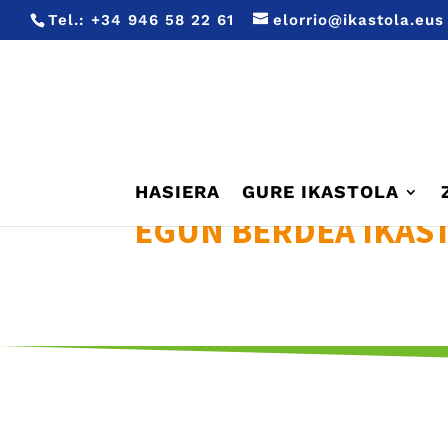
Tel.:
+34 946 58 22 61
elorrio@ikastola.eus
HASIERA
GURE IKASTOLA
EGUN BERDEA IKAS