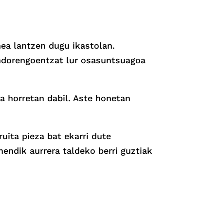
nea lantzen dugu ikastolan.
 ondorengoentzat lur osasuntsuagoa
ea horretan dabil. Aste honetan
uita pieza bat ekarri dute
endik aurrera taldeko berri guztiak