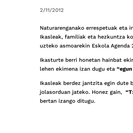
2/11/2012
Naturarenganako errespetuak eta in
Ikasleak, familiak eta hezkuntza k
uzteko asmoarekin Eskola Agenda 
Ikasturte berri honetan hainbat eki
lehen ekimena izan dugu eta
“egun
Ikasleak berdez jantzita egin dute 
jolasorduan jateko. Honez gain,
“T
bertan izango ditugu.