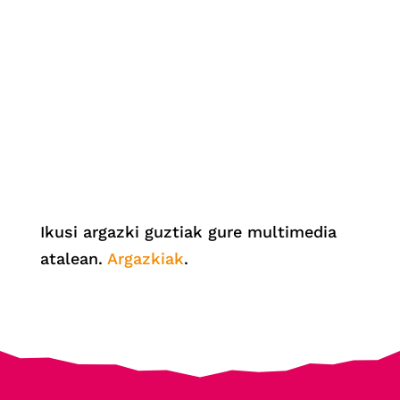
Ikusi argazki guztiak gure multimedia
atalean.
Argazkiak
.