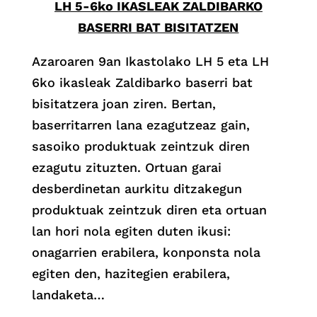
LH 5-6ko IKASLEAK ZALDIBARKO
BASERRI BAT BISITATZEN
Azaroaren 9an Ikastolako LH 5 eta LH
6ko ikasleak Zaldibarko baserri bat
bisitatzera joan ziren. Bertan,
baserritarren lana ezagutzeaz gain,
sasoiko produktuak zeintzuk diren
ezagutu zituzten. Ortuan garai
desberdinetan aurkitu ditzakegun
produktuak zeintzuk diren eta ortuan
lan hori nola egiten duten ikusi:
onagarrien erabilera, konponsta nola
egiten den, hazitegien erabilera,
landaketa…