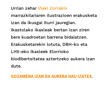
Urrian zehar
Iñaki Zorrakin
marrazkilariaren ilustrazioen erakusketa
izan da ikusgai Iturri jauregian.
Ikastolako ikasleak bertan izan ziren
bere kuadroetan barrena bidaiatzen.
Erakusketarekin lotuta, DBH-ko eta
LH5-eko ikasleek Elorrioko
biodibertsitatea aztertzeko aukera izan
dute.
GOZAMENA IZAN DA AUKERA HAU IZATEA.