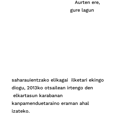
Aurten ere,
gure lagun
saharauientzako elikagai ilketari ekingo
diogu, 2013ko otsailean irtengo den
elkartasun karabanan
kanpamenduetaraino eraman ahal
izateko.