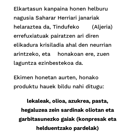
Elkartasun kanpaina honen helburu
nagusia Saharar Herriari janariak
helaraztea da, Tindufeko (Aljeria)
errefuxiatuak pairatzen ari diren
elikadura krisiladia ahal den neurrian
arintzeko, eta honakoan ere, zuen
laguntza ezinbestekoa da.
Ekimen honetan aurten, honako
produktu hauek bildu nahi ditugu:
lekaleak, olioa, azukrea, pasta,
hegaluzea zein sardinak oliotan eta
garbitasunezko gaiak (konpresak eta
helduentzako pardelak)