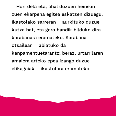
Hori dela eta, ahal duzuen heinean
zuen ekarpena egitea eskatzen dizuegu.
Ikastolako sarreran aurkituko duzue
kutxa bat, eta gero handik bilduko dira
karabanara eramateko. Karabana
otsailean abiatuko da
kanpamentuetarantz; beraz, urtarrilaren
amaiera arteko epea izango duzue
elikagaiak ikastolara eramateko.