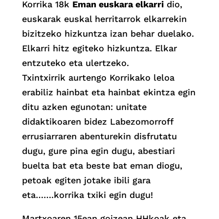
Korrika 18k
Eman euskara elkarri
dio,
euskarak euskal herritarrok elkarrekin
bizitzeko hizkuntza izan behar duelako.
Elkarri hitz egiteko hizkuntza. Elkar
entzuteko eta ulertzeko.
Txintxirrik aurtengo Korrikako leloa
erabiliz hainbat eta hainbat ekintza egin
ditu azken egunotan: unitate
didaktikoaren bidez Labezomorroff
errusiarraren abenturekin disfrutatu
dugu, gure pina egin dugu, abestiari
buelta bat eta beste bat eman diogu,
petoak egiten jotake ibili gara
eta…….korrika txiki egin dugu!
Martxoaren 15ean goizean HHkoak eta