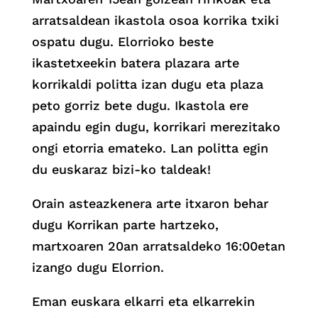
arratsaldean ikastola osoa korrika txiki
ospatu dugu. Elorrioko beste
ikastetxeekin batera plazara arte
korrikaldi politta izan dugu eta plaza
peto gorriz bete dugu. Ikastola ere
apaindu egin dugu, korrikari merezitako
ongi etorria emateko. Lan politta egin
du euskaraz bizi-ko taldeak!
Orain asteazkenera arte itxaron behar
dugu Korrikan parte hartzeko,
martxoaren 20an arratsaldeko 16:00etan
izango dugu Elorrion.
Eman euskara elkarri eta elkarrekin