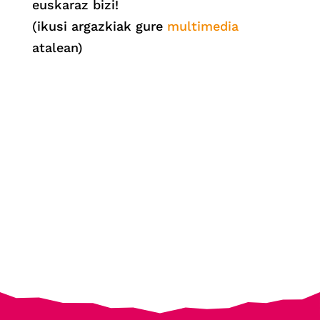
euskaraz bizi!
(ikusi argazkiak gure
multimedia
atalean)