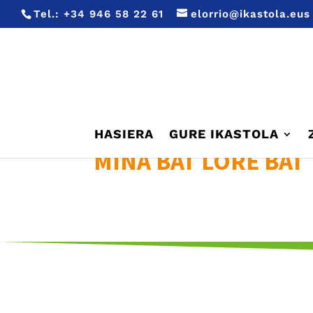
Tel.:
+34 946 58 22 61
elorrio@ikastola.eus
HASIERA
GURE IKASTOLA
MINA BAT LORE BAT