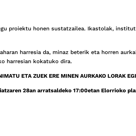
gu proiektu honen sustatzailea. Ikastolak, institu
haran harresia da, minaz beterik eta horren aurka
ko harresian kokatuko dira.
NIMATU ETA ZUEK ERE MINEN AURKAKO LORAK EGI
iatzaren 28an arratsaldeko 17:00etan Elorrioko pla