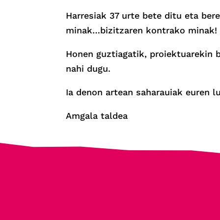
Harresiak 37 urte bete ditu eta ber
minak…bizitzaren kontrako minak!
Honen guztiagatik, proiektuarekin 
nahi dugu.
Ia denon artean saharauiak euren lu
Amgala taldea