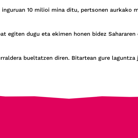
e inguruan 10 milioi mina ditu, pertsonen aurkako 
bat egiten dugu eta ekimen honen bidez Sahararen 
rraldera bueltatzen diren. Bitartean gure laguntza 