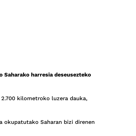
o Saharako harresia deseusezteko
 2.700 kilometroko luzera dauka,
ta okupatutako Saharan bizi direnen