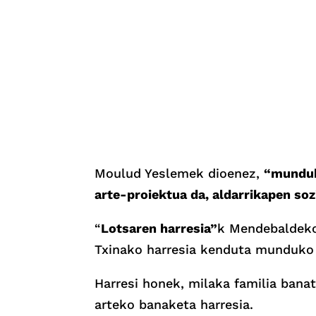
Moulud Yeslemek dioenez,
“munduk
arte-proiektua da, aldarrikapen soz
“
Lotsaren harresia”
k Mendebaldeko 
Txinako harresia kenduta munduko
Harresi honek, milaka familia banat
arteko banaketa harresia.