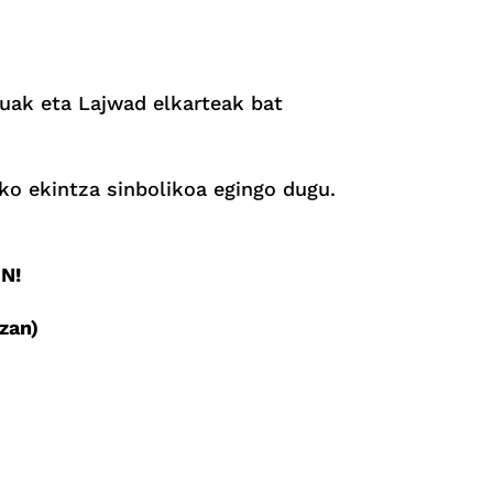
tuak eta Lajwad elkarteak bat
ko ekintza sinbolikoa egingo dugu.
N!
zan)