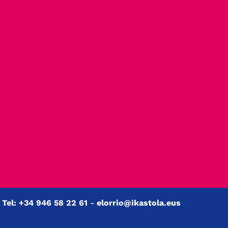
.
Tel: +34 946 58 22 61
-
elorrio@ikastola.eus