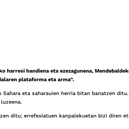
o harresi handiena eta ezezagunena, Mendebaldek
ialaren plataforma eta arma”.
Sahara eta saharauien herria bitan banatzen ditu.
 luzeena.
zen ditu; errefexiatuen kanpalekuetan bizi diren e