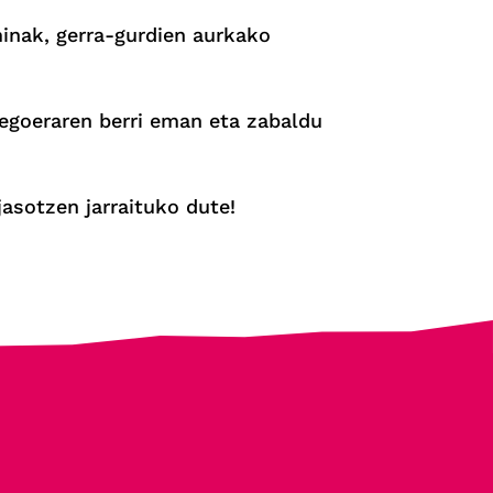
minak, gerra-gurdien aurkako
egoeraren berri eman eta zabaldu
jasotzen jarraituko dute!