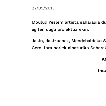
27/05/2013
Moulud Yeslem artista saharauia du
egiten dugu proiektuarekin.
Jakin, dakizuenez, Mendebaldeko Sa
Gero, lora horiek aipaturiko Sahara
A
(ma