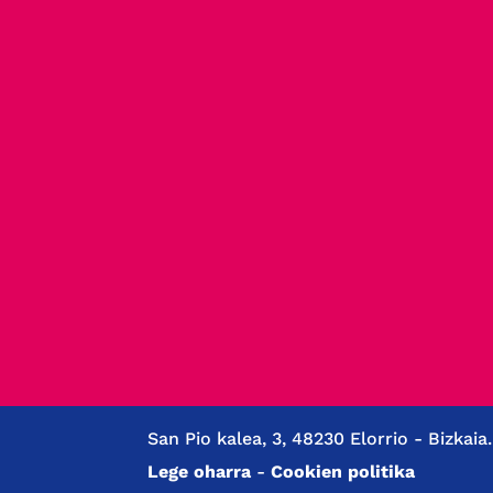
San Pio kalea, 3, 48230 Elorrio - Bizkaia
Lege oharra
-
Cookien politika