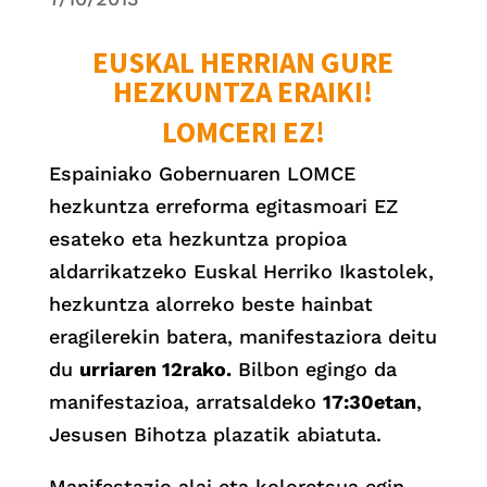
EUSKAL HERRIAN GURE
HEZKUNTZA ERAIKI!
LOMCERI EZ!
Espainiako Gobernuaren LOMCE
hezkuntza erreforma egitasmoari EZ
esateko eta hezkuntza propioa
aldarrikatzeko Euskal Herriko Ikastolek,
hezkuntza alorreko beste hainbat
eragilerekin batera, manifestaziora deitu
du
urriaren 12rako.
Bilbon egingo da
manifestazioa, arratsaldeko
17:30etan
,
Jesusen Bihotza plazatik abiatuta.
Manifestazio alai eta koloretsua egin