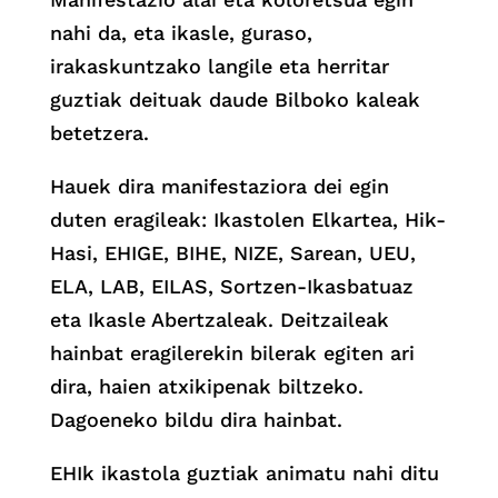
nahi da, eta ikasle, guraso,
irakaskuntzako langile eta herritar
guztiak deituak daude Bilboko kaleak
betetzera.
Hauek dira manifestaziora dei egin
duten eragileak: Ikastolen Elkartea, Hik-
Hasi, EHIGE, BIHE, NIZE, Sarean, UEU,
ELA, LAB, EILAS, Sortzen-Ikasbatuaz
eta Ikasle Abertzaleak. Deitzaileak
hainbat eragilerekin bilerak egiten ari
dira, haien atxikipenak biltzeko.
Dagoeneko bildu dira hainbat.
EHIk ikastola guztiak animatu nahi ditu