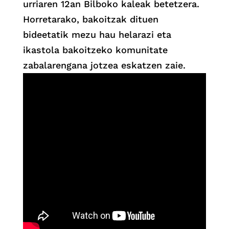
urriaren 12an Bilboko kaleak betetzera.
Horretarako, bakoitzak dituen
bideetatik mezu hau helarazi eta
ikastola bakoitzeko komunitate
zabalarengana jotzea eskatzen zaie.