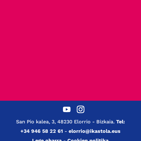
San Pio kalea, 3, 48230 Elorrio - Bizkaia.
Tel:
+34 946 58 22 61
-
elorrio@ikastola.eus
Lege oharra
-
Cookien politika