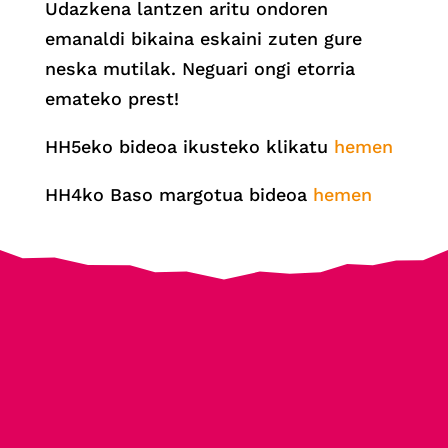
Udazkena lantzen aritu ondoren
emanaldi bikaina eskaini zuten gure
neska mutilak. Neguari ongi etorria
emateko prest!
HH5eko bideoa ikusteko klikatu
hemen
HH4ko Baso margotua bideoa
hemen