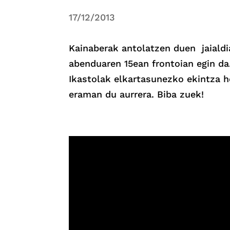
17/12/2013
Kainaberak antolatzen duen jaialdia
abenduaren 15ean frontoian egin da.
Ikastolak elkartasunezko ekintza h
eraman du aurrera. Biba zuek!