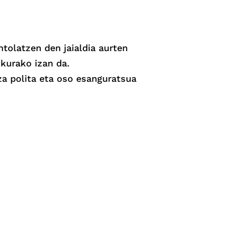
ntolatzen den jaialdia aurten
nkurako izan da.
za polita eta oso esanguratsua