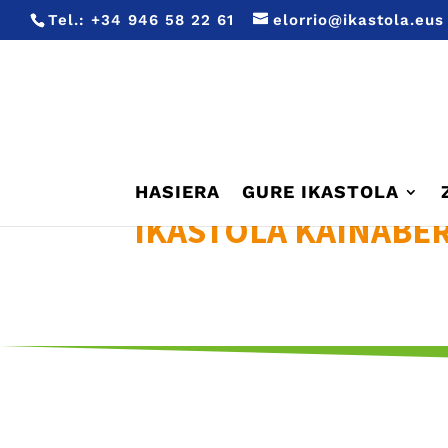
Tel.:
+34 946 58 22 61
elorrio@ikastola.eus
HASIERA
GURE IKASTOLA
IKASTOLA KAINABE