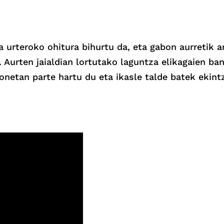
 urteroko ohitura bihurtu da, eta gabon aurretik a
 Aurten jaialdian lortutako laguntza elikagaien ba
onetan parte hartu du eta ikasle talde batek ekint