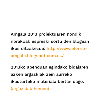
Amgala 2013 proiektuaren nondik
norakoak espreski sortu den blogean
ikus ditzakezue:
http://www.elorrio-
amgala.blogspot.com.es/
2013ko abenduan egindako bidaiaren
azken argazkiak zein aurreko
ikasturteko materiala bertan dago.
(argazkiak hemen)