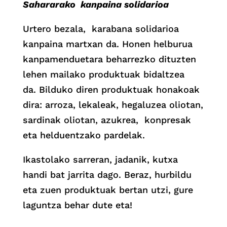
Sahararako kanpaina solidarioa
Urtero bezala, karabana solidarioa
kanpaina martxan da. Honen helburua
kanpamenduetara beharrezko dituzten
lehen mailako produktuak bidaltzea
da. Bilduko diren produktuak honakoak
dira: arroza, lekaleak, hegaluzea oliotan,
sardinak oliotan, azukrea, konpresak
eta helduentzako pardelak.
Ikastolako sarreran, jadanik, kutxa
handi bat jarrita dago. Beraz, hurbildu
eta zuen produktuak bertan utzi, gure
laguntza behar dute eta!