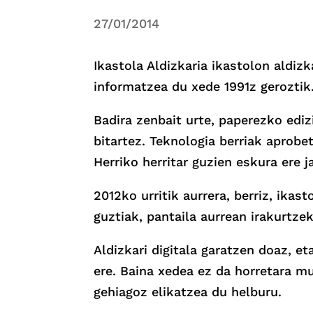
27/01/2014
Ikastola Aldizkaria ikastolon aldiz
informatzea du xede 1991z geroztik. 
Badira zenbait urte, paperezko edizi
bitartez. Teknologia berriak aprobet
Herriko herritar guzien eskura ere ja
2012ko urritik aurrera, berriz, ikas
guztiak, pantaila aurrean irakurtze
Aldizkari digitala garatzen doaz, e
ere. Baina xedea ez da horretara m
gehiagoz elikatzea du helburu.