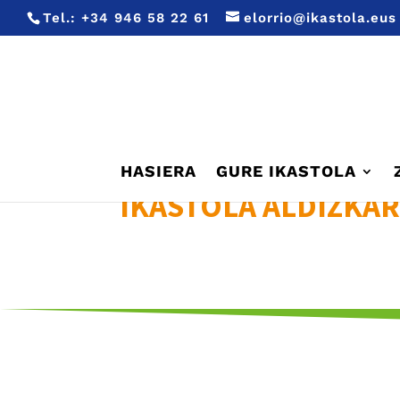
Tel.:
+34 946 58 22 61
elorrio@ikastola.eus
HASIERA
GURE IKASTOLA
IKASTOLA ALDIZKAR