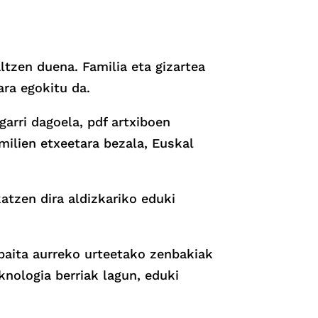
ltzen duena. Familia eta gizartea
ara egokitu da.
garri dagoela, pdf artxiboen
amilien etxeetara bezala, Euskal
atzen dira aldizkariko eduki
 baita aurreko urteetako zenbakiak
nologia berriak lagun, eduki