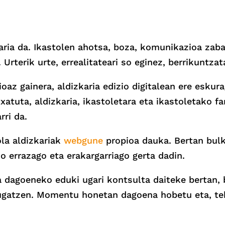
karia da. Ikastolen ahotsa, boza, komunikazioa zaba
Urterik urte, errealitateari so eginez, berrikuntzat
oaz gainera, aldizkaria edizio digitalean ere eskura
xatuta, aldizkaria, ikastoletara eta ikastoletako f
rri da.
tola aldizkariak
webgune
propioa dauka. Bertan bulk
ko errazago eta erakargarriago gerta dadin.
ta dagoeneko eduki ugari kontsulta daiteke bertan,
ugatzen. Momentu honetan dagoena hobetu eta, tek