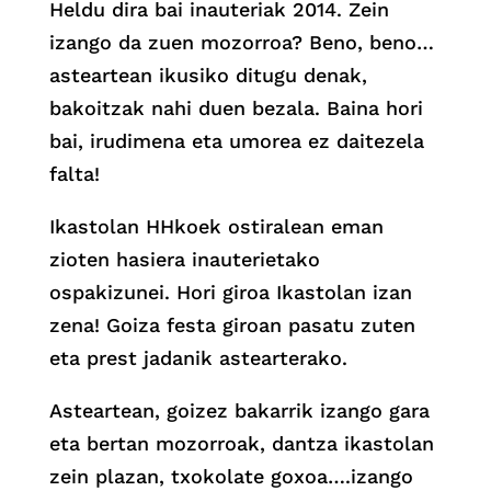
Heldu dira bai inauteriak 2014. Zein
izango da zuen mozorroa? Beno, beno…
asteartean ikusiko ditugu denak,
bakoitzak nahi duen bezala. Baina hori
bai, irudimena eta umorea ez daitezela
falta!
Ikastolan HHkoek ostiralean eman
zioten hasiera inauterietako
ospakizunei. Hori giroa Ikastolan izan
zena! Goiza festa giroan pasatu zuten
eta prest jadanik astearterako.
Asteartean, goizez bakarrik izango gara
eta bertan mozorroak, dantza ikastolan
zein plazan, txokolate goxoa….izango