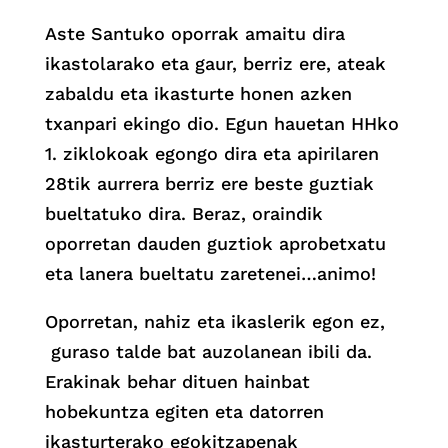
Aste Santuko oporrak amaitu dira
ikastolarako eta gaur, berriz ere, ateak
zabaldu eta ikasturte honen azken
txanpari ekingo dio. Egun hauetan HHko
1. ziklokoak egongo dira eta apirilaren
28tik aurrera berriz ere beste guztiak
bueltatuko dira. Beraz, oraindik
oporretan dauden guztiok aprobetxatu
eta lanera bueltatu zaretenei…animo!
Oporretan, nahiz eta ikaslerik egon ez,
guraso talde bat auzolanean ibili da.
Erakinak behar dituen hainbat
hobekuntza egiten eta datorren
ikasturterako egokitzapenak