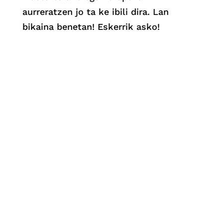
aurreratzen jo ta ke ibili dira. Lan
bikaina benetan! Eskerrik asko!