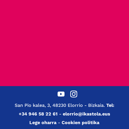
San Pio kalea, 3, 48230 Elorrio - Bizkaia.
Tel:
+34 946 58 22 61
-
elorrio@ikastola.eus
Lege oharra
-
Cookien politika