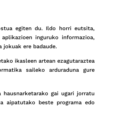
tua egiten du. Ildo horri eutsita,
aplikazioen inguruko informazioa,
ta jokuak ere badaude.
etako ikasleen artean ezagutaraztea
ormatika saileko arduraduna gure
 hausnarketarako gai ugari jorratu
eta aipatutako beste programa edo