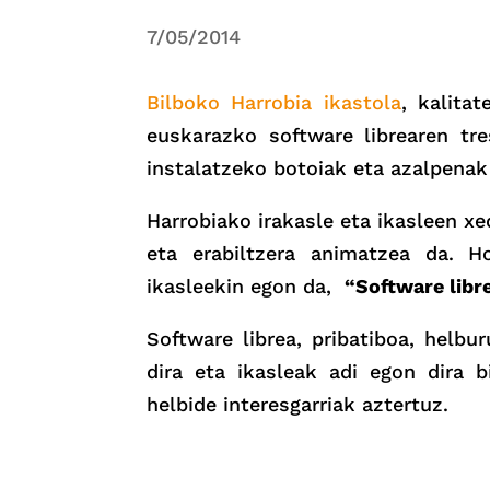
7/05/2014
Bilboko Harrobia ikastola
, kalita
euskarazko software librearen tr
instalatzeko botoiak eta azalpenak
Harrobiako irakasle eta ikasleen x
eta erabiltzera animatzea da. H
ikasleekin egon da,
“Software libr
Software librea, pribatiboa, helb
dira eta ikasleak adi egon dira 
helbide interesgarriak aztertuz.