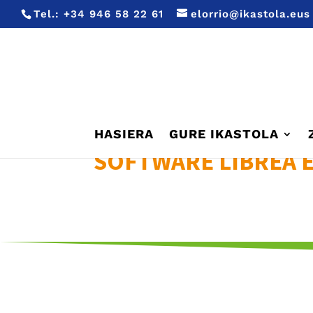
Tel.:
+34 946 58 22 61
elorrio@ikastola.eus
HASIERA
GURE IKASTOLA
SOFTWARE LIBREA E