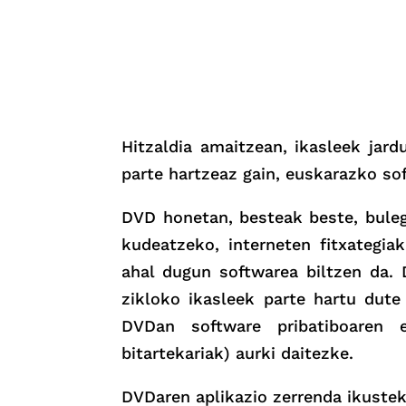
Hitzaldia amaitzean, ikasleek jar
parte hartzeaz gain, euskarazko so
DVD honetan, besteak beste, buleg
kudeatzeko, interneten fitxategia
ahal dugun softwarea biltzen da.
zikloko ikasleek parte hartu dute
DVDan software pribatiboaren e
bitartekariak) aurki daitezke.
DVDaren aplikazio zerrenda ikuste