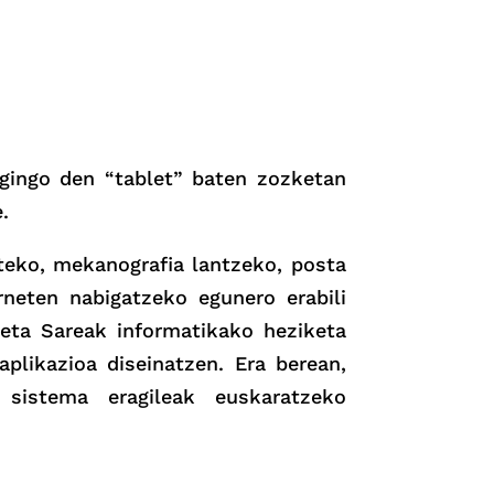
egingo den “tablet” baten zozketan
.
teko, mekanografia lantzeko, posta
rneten nabigatzeko egunero erabili
eta Sareak informatikako heziketa
plikazioa diseinatzen. Era berean,
 sistema eragileak euskaratzeko