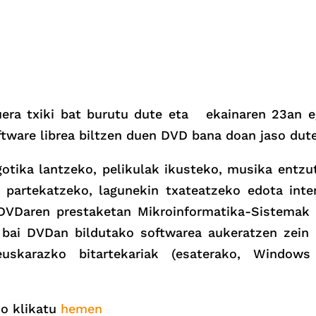
duera txiki bat burutu dute eta ekainaren 23an 
ftware librea biltzen duen DVD bana doan jaso dute
otika lantzeko, pelikulak ikusteko, musika entzu
k partekatzeko, lagunekin txateatzeko edota inte
 DVDaren prestaketan Mikroinformatika-Sistemak 
 bai DVDan bildutako softwarea aukeratzen zein a
uskarazko bitartekariak (esaterako, Windows
ko klikatu
hemen