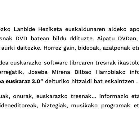
tezko Lanbide Heziketa euskaldunaren aldeko apos
esnak DVD batean bildu ddituzte. Aipatu DVDan, 
 aurki daitezke. Horrez gain, bideoak, azalpenak e
edea euskarazko software librearen tresnak ikastol
orregatik, Joseba Mirena Bilbao Harrobiako inf
ea euskaraz 3.0″
deituriko hitzaldi bat eskaintzen .
uruak, onurak, euskarazko tresnak… informazio eta
bideoeditoreak, hiztegiak, musikako programak 