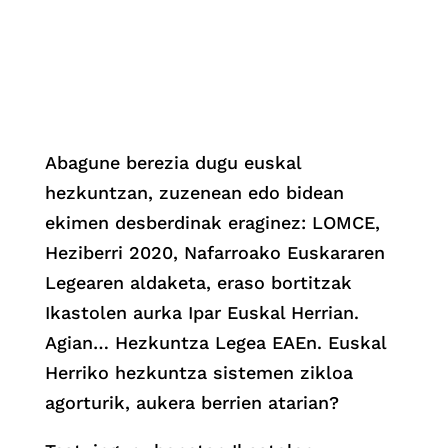
Abagune berezia dugu euskal
hezkuntzan, zuzenean edo bidean
ekimen desberdinak eraginez: LOMCE,
Heziberri 2020, Nafarroako Euskararen
Legearen aldaketa, eraso bortitzak
Ikastolen aurka Ipar Euskal Herrian.
Agian… Hezkuntza Legea EAEn. Euskal
Herriko hezkuntza sistemen zikloa
agorturik, aukera berrien atarian?