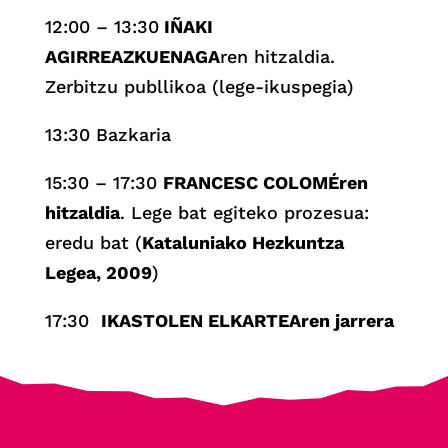
12:00 – 13:30
IÑAKI
AGIRREAZKUENAGA
ren hitzaldia.
Zerbitzu publlikoa (lege-ikuspegia)
13:30 Bazkaria
15:30 – 17:30
FRANCESC COLOMÉren
hitzaldia
. Lege bat egiteko prozesua:
eredu bat (
Kataluniako Hezkuntza
Legea, 2009
)
17:30
IKASTOLEN ELKARTEAren jarrera