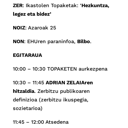
ZER
: Ikastolen Topaketak: ‘
Hezkuntza,
legez eta bidez’
NOIZ
: Azaroak 25
NON
: EHUren paraninfoa,
Bilbo
.
EGITARAUA
10:00 – 10:30 TOPAKETEN aurkezpena
10:30 – 11:45
ADRIAN ZELAIAren
hitzaldia
. Zerbitzu publikoaren
definizioa (zerbitzu ikuspegia,
sozietarioa)
11:45 – 12:00 Atsedena