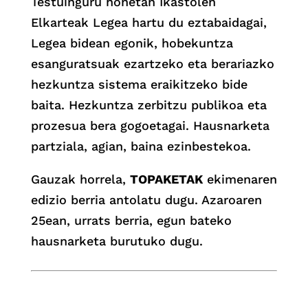
Testuinguru honetan Ikastolen
Elkarteak Legea hartu du eztabaidagai,
Legea bidean egonik, hobekuntza
esanguratsuak ezartzeko eta berariazko
hezkuntza sistema eraikitzeko bide
baita. Hezkuntza zerbitzu publikoa eta
prozesua bera gogoetagai. Hausnarketa
partziala, agian, baina ezinbestekoa.
Gauzak horrela,
TOPAKETAK
ekimenaren
edizio berria antolatu dugu. Azaroaren
25ean, urrats berria, egun bateko
hausnarketa burutuko dugu.