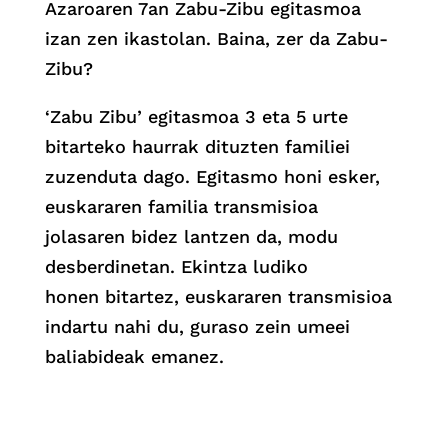
Azaroaren 7an Zabu-Zibu egitasmoa
izan zen ikastolan. Baina, zer da Zabu-
Zibu?
‘Zabu Zibu’ egitasmoa 3 eta 5 urte
bitarteko haurrak dituzten familiei
zuzenduta dago. Egitasmo honi esker,
euskararen familia transmisioa
jolasaren bidez lantzen da, modu
desberdinetan. Ekintza ludiko
honen bitartez, euskararen transmisioa
indartu nahi du, guraso zein umeei
baliabideak emanez.