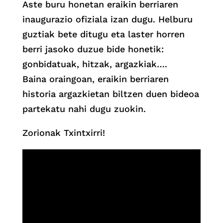
Aste buru honetan eraikin berriaren
inaugurazio ofiziala izan dugu. Helburu
guztiak bete ditugu eta laster horren
berri jasoko duzue bide honetik:
gonbidatuak, hitzak, argazkiak….
Baina oraingoan, eraikin berriaren
historia argazkietan biltzen duen bideoa
partekatu nahi dugu zuokin.
Zorionak Txintxirri!