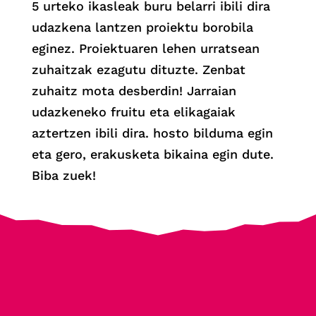
5 urteko ikasleak buru belarri ibili dira
udazkena lantzen proiektu borobila
eginez. Proiektuaren lehen urratsean
zuhaitzak ezagutu dituzte. Zenbat
zuhaitz mota desberdin! Jarraian
udazkeneko fruitu eta elikagaiak
aztertzen ibili dira. hosto bilduma egin
eta gero, erakusketa bikaina egin dute.
Biba zuek!