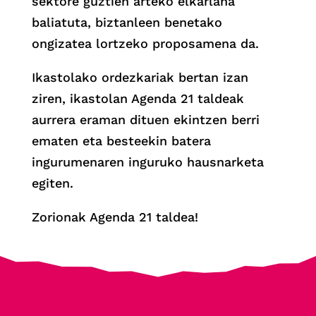
sektore guztien arteko elkarlana
baliatuta, biztanleen benetako
ongizatea lortzeko proposamena da.
Ikastolako ordezkariak bertan izan
ziren, ikastolan Agenda 21 taldeak
aurrera eraman dituen ekintzen berri
ematen eta besteekin batera
ingurumenaren inguruko hausnarketa
egiten.
Zorionak Agenda 21 taldea!