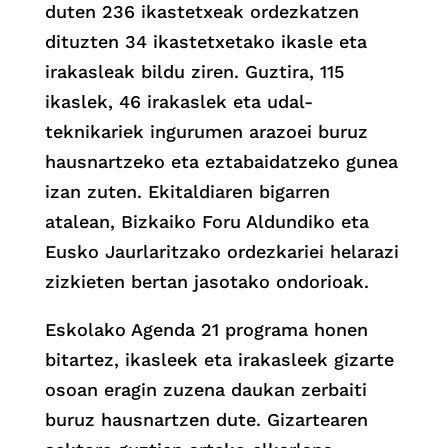
duten 236 ikastetxeak ordezkatzen
dituzten 34 ikastetxetako ikasle eta
irakasleak bildu ziren. Guztira, 115
ikaslek, 46 irakaslek eta udal-
teknikariek ingurumen arazoei buruz
hausnartzeko eta eztabaidatzeko gunea
izan zuten. Ekitaldiaren bigarren
atalean, Bizkaiko Foru Aldundiko eta
Eusko Jaurlaritzako ordezkariei helarazi
zizkieten bertan jasotako ondorioak.
Eskolako Agenda 21 programa honen
bitartez, ikasleek eta irakasleek gizarte
osoan eragin zuzena daukan zerbaiti
buruz hausnartzen dute. Gizartearen