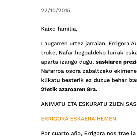
22/10/2015
Kaixo familia,
Laugarren urtez jarraian, Errigora
truke, Nafar hegoaldeko lurrak esk
aparta izango dugu,
saskiaren prez
Nafarroa osora zabaltzeko ekimene
klikatu besterik ez duzue behar iz
21etik azaroaren 8ra.
ANIMATU ETA ESKURATU ZUEN SASKI
ERRIGORA ESKAERA HEMEN
Por cuarto año, Errigora nos trae l