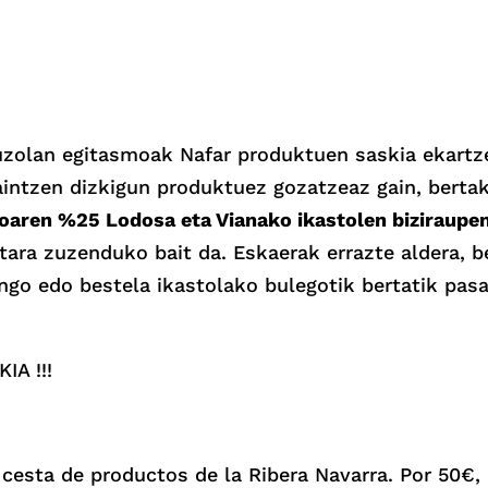
 Auzolan egitasmoak Nafar produktuen saskia ekartz
aintzen dizkigun produktuez gozatzeaz gain, berta
ioaren %25 Lodosa eta Vianako ikastolen biziraupen
tara zuzenduko bait da.
Eskaerak errazte aldera, 
ango edo bestela ikastolako bulegotik bertatik pas
A !!!
a cesta de productos de la Ribera Navarra. Por 50€,