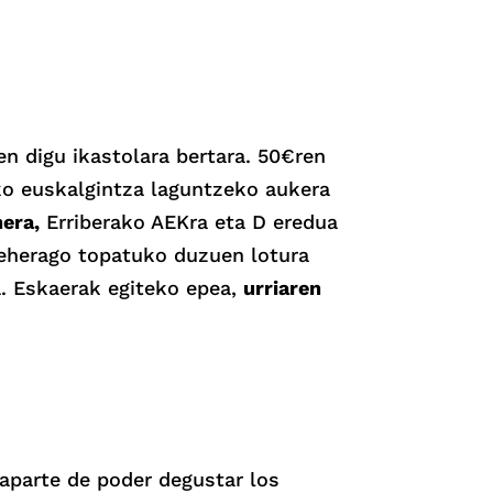
en digu ikastolara bertara. 50€ren
ko euskalgintza laguntzeko aukera
era,
Erriberako AEKra eta D eredua
beherago topatuko duzuen lotura
a. Eskaerak egiteko epea,
urriaren
 aparte de poder degustar los