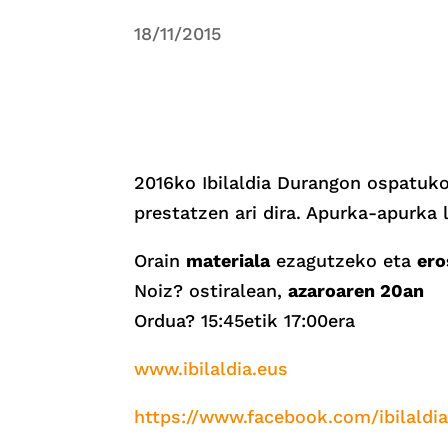
18/11/2015
2016ko Ibilaldia Durangon ospatuko
prestatzen ari dira. Apurka-apurka 
Orain
materiala
ezagutzeko eta
ero
Noiz? ostiralean,
azaroaren 20an
Ordua? 15:45etik 17:00era
www.ibilaldia.eus
https://www.facebook.com/ibilaldia