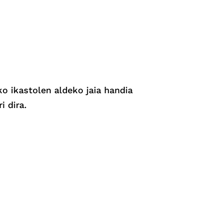
o ikastolen aldeko jaia handia
i dira.