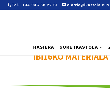
Tel.:
+34 946 58 22 61
elorrio@ikastola.eus
HASIERA
GURE IKASTOLA
IBI16KO MATERIALA