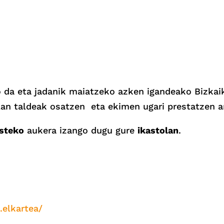
 da eta jadanik maiatzeko azken igandeako Bizkaik
lan taldeak osatzen eta ekimen ugari prestatzen ar
steko
aukera izango dugu gure
ikastolan
.
.elkartea/