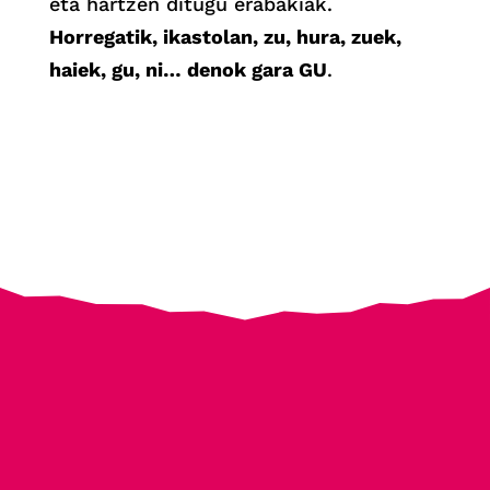
eta hartzen ditugu erabakiak.
Horregatik, ikastolan, zu, hura, zuek,
haiek, gu, ni… denok gara GU
.