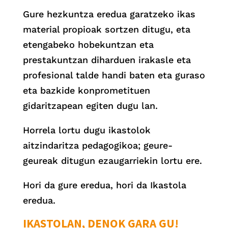
Gure hezkuntza eredua garatzeko ikas
material propioak sortzen ditugu, eta
etengabeko hobekuntzan eta
prestakuntzan diharduen irakasle eta
profesional talde handi baten eta guraso
eta bazkide konprometituen
gidaritzapean egiten dugu lan.
Horrela lortu dugu ikastolok
aitzindaritza pedagogikoa; geure-
geureak ditugun ezaugarriekin lortu ere.
Hori da gure eredua, hori da Ikastola
eredua.
IKASTOLAN, DENOK GARA GU!