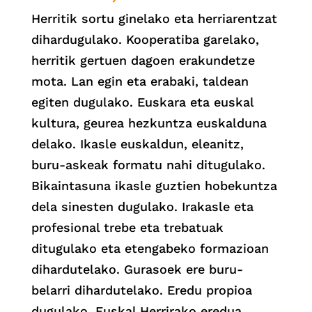
Herritik sortu ginelako eta herriarentzat
dihardugulako. Kooperatiba garelako,
herritik gertuen dagoen erakundetze
mota. Lan egin eta erabaki, taldean
egiten dugulako. Euskara eta euskal
kultura, geurea hezkuntza euskalduna
delako. Ikasle euskaldun, eleanitz,
buru-askeak formatu nahi ditugulako.
Bikaintasuna ikasle guztien hobekuntza
dela sinesten dugulako. Irakasle eta
profesional trebe eta trebatuak
ditugulako eta etengabeko formazioan
dihardutelako. Gurasoek ere buru-
belarri dihardutelako. Eredu propioa
dugulako, Euskal Herrirako eredua,