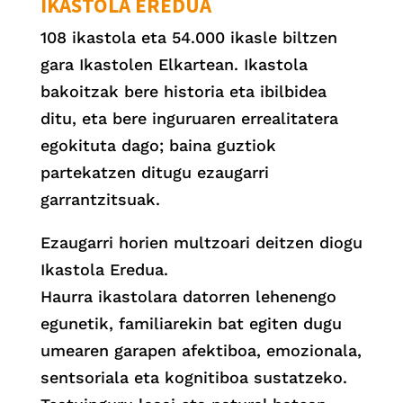
IKASTOLA EREDUA
108 ikastola eta 54.000 ikasle biltzen
gara Ikastolen Elkartean. Ikastola
bakoitzak bere historia eta ibilbidea
ditu, eta bere inguruaren errealitatera
egokituta dago; baina guztiok
partekatzen ditugu ezaugarri
garrantzitsuak.
Ezaugarri horien multzoari deitzen diogu
Ikastola Eredua.
Haurra ikastolara datorren lehenengo
egunetik, familiarekin bat egiten dugu
umearen garapen afektiboa, emozionala,
sentsoriala eta kognitiboa sustatzeko.