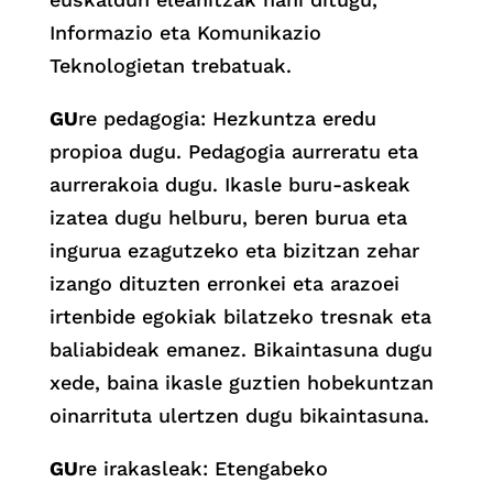
Informazio eta Komunikazio
Teknologietan trebatuak.
GU
re pedagogia: Hezkuntza eredu
propioa dugu. Pedagogia aurreratu eta
aurrerakoia dugu. Ikasle buru-askeak
izatea dugu helburu, beren burua eta
ingurua ezagutzeko eta bizitzan zehar
izango dituzten erronkei eta arazoei
irtenbide egokiak bilatzeko tresnak eta
baliabideak emanez. Bikaintasuna dugu
xede, baina ikasle guztien hobekuntzan
oinarrituta ulertzen dugu bikaintasuna.
GU
re irakasleak: Etengabeko