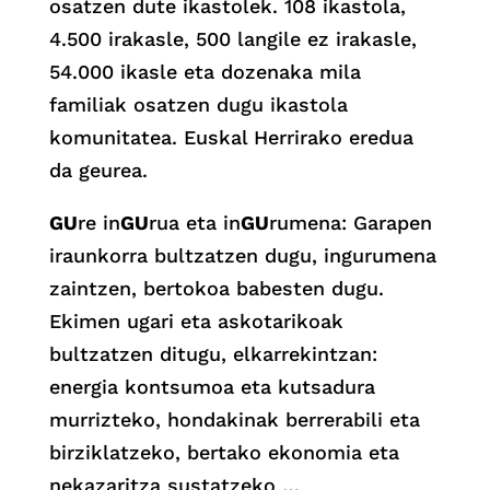
osatzen dute ikastolek. 108 ikastola,
4.500 irakasle, 500 langile ez irakasle,
54.000 ikasle eta dozenaka mila
familiak osatzen dugu ikastola
komunitatea. Euskal Herrirako eredua
da geurea.
GU
re in
GU
rua eta in
GU
rumena: Garapen
iraunkorra bultzatzen dugu, ingurumena
zaintzen, bertokoa babesten dugu.
Ekimen ugari eta askotarikoak
bultzatzen ditugu, elkarrekintzan:
energia kontsumoa eta kutsadura
murrizteko, hondakinak berrerabili eta
birziklatzeko, bertako ekonomia eta
nekazaritza sustatzeko …