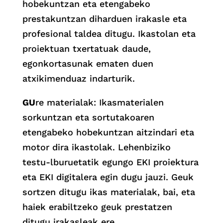
hobekuntzan eta etengabeko
prestakuntzan diharduen irakasle eta
profesional taldea ditugu. Ikastolan eta
proiektuan txertatuak daude,
egonkortasunak ematen duen
atxikimenduaz indarturik.
GU
re materialak: Ikasmaterialen
sorkuntzan eta sortutakoaren
etengabeko hobekuntzan aitzindari eta
motor dira ikastolak. Lehenbiziko
testu-lburuetatik egungo EKI proiektura
eta EKI digitalera egin dugu jauzi. Geuk
sortzen ditugu ikas materialak, bai, eta
haiek erabiltzeko geuk prestatzen
ditugu irakasleak ere.