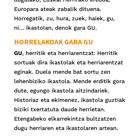
Europara ateak zabalik dituena.
Horregatik, zu, hura, zuek, haiek, gu,
ni… ikastolan, denok gara GU.
HORRELAKOAK GARA GU
GU
, herritik eta herriarentzat: Herritik
sortuak dira ikastolak eta herriarentzat
eginak. Duela mende bat sortu zen
lehenbiziko ikastola. Mende erditik gora
dute, egungo ikastola aitzindariek.
Historiaz eta ekimenez, ikastola guztiak
biziki txertatuta daude herrietan.
Etengabeko elkarrekintza bultzatzen
dugu herriaren eta ikastolaren artean.