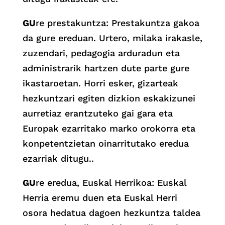
GU
re prestakuntza: Prestakuntza gakoa
da gure ereduan. Urtero, milaka irakasle,
zuzendari, pedagogia arduradun eta
administrarik hartzen dute parte gure
ikastaroetan. Horri esker, gizarteak
hezkuntzari egiten dizkion eskakizunei
aurretiaz erantzuteko gai gara eta
Europak ezarritako marko orokorra eta
konpetentzietan oinarritutako eredua
ezarriak ditugu..
GU
re eredua, Euskal Herrikoa: Euskal
Herria eremu duen eta Euskal Herri
osora hedatua dagoen hezkuntza taldea