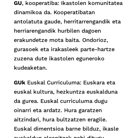
GU
, kooperatiba: Ikastolen komunitatea
dinamikoa da. Kooperatibatan
antolatuta gaude, herritarrengandik eta
herriarengandik hurbilen dagoen
erakundetze mota baita. Ondorioz,
gurasoek eta irakasleek parte-hartze
zuzena dute ikastolen eguneroko
kudeaketan.
GUk
Euskal Curriculuma: Euskara eta
euskal kultura, hezkuntza euskalduna
da gurea. Euskal curriculuma dugu
oinarri eta ardatz. Hura garatzen
aitzindari, hura bultzatzen eragile.
Euskal dimentsioa barne bilduz, ikasle
euskaldun eleanitzak nahi ditugu,