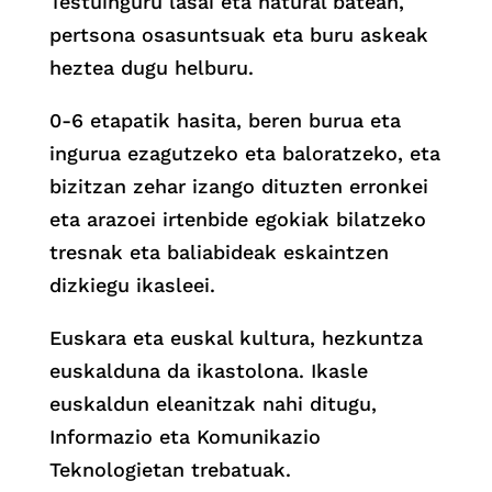
Testuinguru lasai eta natural batean,
pertsona osasuntsuak eta buru askeak
heztea dugu helburu.
0-6 etapatik hasita, beren burua eta
ingurua ezagutzeko eta baloratzeko, eta
bizitzan zehar izango dituzten erronkei
eta arazoei irtenbide egokiak bilatzeko
tresnak eta baliabideak eskaintzen
dizkiegu ikasleei.
Euskara eta euskal kultura, hezkuntza
euskalduna da ikastolona. Ikasle
euskaldun eleanitzak nahi ditugu,
Informazio eta Komunikazio
Teknologietan trebatuak.