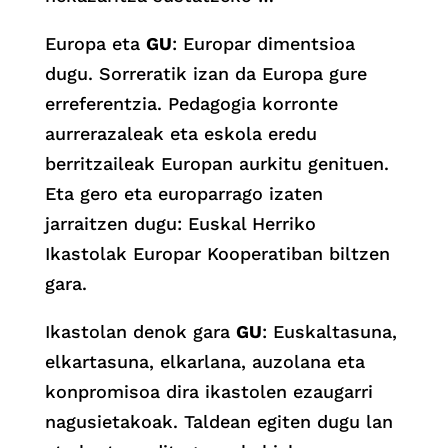
Europa eta
GU
: Europar dimentsioa
dugu. Sorreratik izan da Europa gure
erreferentzia. Pedagogia korronte
aurrerazaleak eta eskola eredu
berritzaileak Europan aurkitu genituen.
Eta gero eta europarrago izaten
jarraitzen dugu: Euskal Herriko
Ikastolak Europar Kooperatiban biltzen
gara.
Ikastolan denok gara
GU
: Euskaltasuna,
elkartasuna, elkarlana, auzolana eta
konpromisoa dira ikastolen ezaugarri
nagusietakoak. Taldean egiten dugu lan