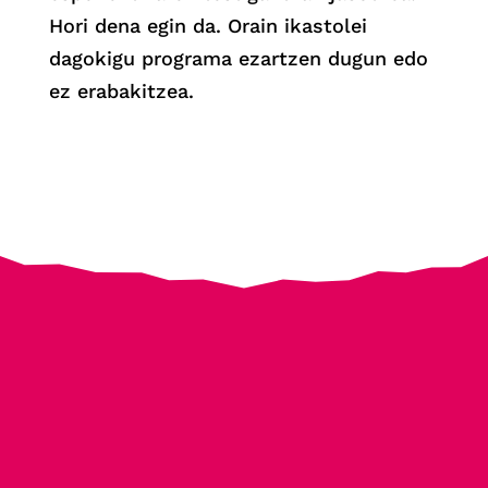
Hori dena egin da. Orain ikastolei
dagokigu programa ezartzen dugun edo
ez erabakitzea.