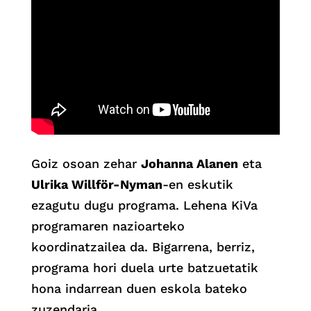
Goiz osoan zehar
Johanna Alanen
eta
Ulrika Willför-Nyman
-en eskutik
ezagutu dugu programa. Lehena KiVa
programaren nazioarteko
koordinatzailea da. Bigarrena, berriz,
programa hori duela urte batzuetatik
hona indarrean duen eskola bateko
zuzendaria.