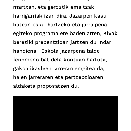
martxan, eta geroztik emaitzak
harrigarriak izan dira. Jazarpen kasu
batean esku-hartzeko eta jarraipena
egiteko programa ere baden arren, KiVak
bereziki prebentzioan jartzen du indar
handiena. Eskola jazarpena talde
fenomeno bat dela kontuan hartuta,
gakoa ikasleen jarreran eragitea da,
haien jarreraren eta pertzepzioaren
aldaketa proposatzen du.