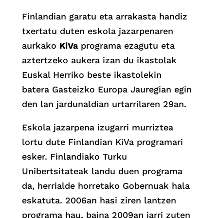
Finlandian garatu eta arrakasta handiz
txertatu duten eskola jazarpenaren
aurkako
KiVa
programa ezagutu eta
aztertzeko aukera izan du ikastolak
Euskal Herriko beste ikastolekin
batera Gasteizko Europa Jauregian egin
den lan jardunaldian urtarrilaren 29an.
Eskola jazarpena izugarri murriztea
lortu dute Finlandian KiVa programari
esker. Finlandiako Turku
Unibertsitateak landu duen programa
da, herrialde horretako Gobernuak hala
eskatuta. 2006an hasi ziren lantzen
programa hau, baina 2009an jarri zuten