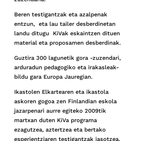
Beren testigantzak eta azalpenak
entzun, eta lau tailer desberdinetan
landu ditugu KiVak eskaintzen dituen
material eta proposamen desberdinak.
Guztira 300 lagunetik gora -zuzendari,
arduradun pedagogiko eta irakasleak-
bildu gara Europa Jauregian.
Ikastolen Elkartearen eta ikastola
askoren gogoa zen Finlandian eskola
jazarpenari aurre egiteko 2009tik
martxan duten KiVa programa
ezagutzea, aztertzea eta bertako
esperientziaren testigantzak jasotzea.