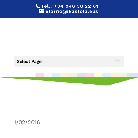
Tel.:
+34 946 58 22 61
elorrio@ikastola.eus
TXITXIBURDUNTZI 2016
Select Page
1/02/2016