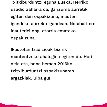
Txitxiburduntzi eguna Euskal Herriko
usadio zaharra da, garizuma aurretik
egiten den ospakizuna, inauteri
igandeko aurreko igandean. Nolabait ere
inauteriei ongi etorria emateko
ospakizuna.
Ikastolan tradizioak bizirik
mantentzeko ahalegina egiten du. Hori
dela eta, hona hemen 2016ko
txitxiburduntzi ospakizunaren
argazkiak. Biba gu!