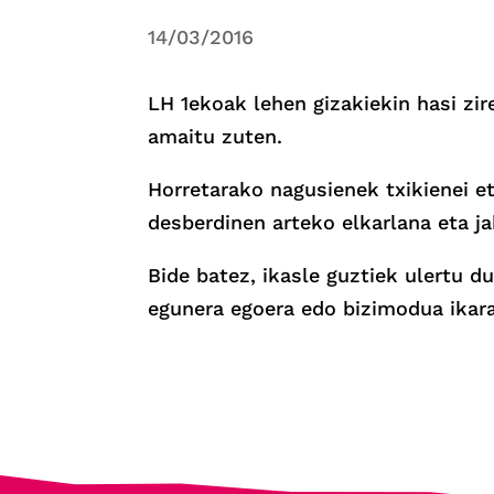
14/03/2016
LH 1ekoak lehen gizakiekin hasi zir
amaitu zuten.
Horretarako nagusienek txikienei et
desberdinen arteko elkarlana eta j
Bide batez, ikasle guztiek ulertu d
egunera egoera edo bizimodua ikara