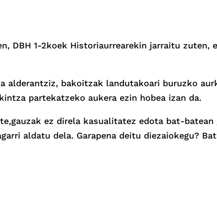
en, DBH 1-2koek Historiaurrearekin jarraitu zuten, e
a alderantziz, bakoitzak landutakoari buruzko aurk
akintza partekatzeko aukera ezin hobea izan da.
ute,gauzak ez direla kasualitatez edota bat-batean 
garri aldatu dela. Garapena deitu diezaiokegu? Bat