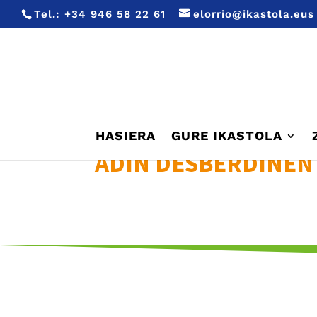
Tel.:
+34 946 58 22 61
elorrio@ikastola.eus
HASIERA
GURE IKASTOLA
ADIN DESBERDINEN