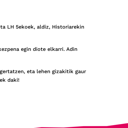
ta LH 5ekoek, aldiz, Historiarekin
ezpena egin diote elkarri. Adin
gertatzen, eta lehen gizakitik gaur
ek daki!