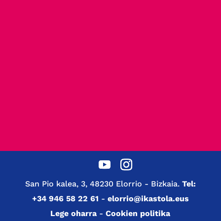
San Pio kalea, 3, 48230 Elorrio - Bizkaia.
Tel:
+34 946 58 22 61
-
elorrio@ikastola.eus
Lege oharra
-
Cookien politika