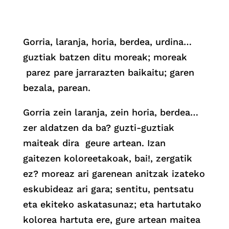
Gorria, laranja, horia, berdea, urdina…
guztiak batzen ditu moreak; moreak
parez pare jarrarazten baikaitu; garen
bezala, parean.
Gorria zein laranja, zein horia, berdea…
zer aldatzen da ba? guzti-guztiak
maiteak dira geure artean. Izan
gaitezen koloreetakoak, bai!, zergatik
ez? moreaz ari garenean anitzak izateko
eskubideaz ari gara; sentitu, pentsatu
eta ekiteko askatasunaz; eta hartutako
kolorea hartuta ere, gure artean maitea