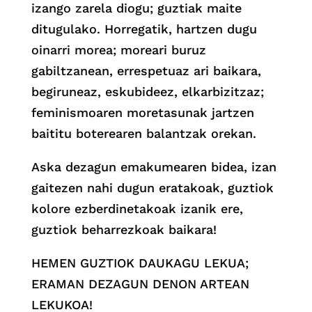
izango zarela diogu; guztiak maite
ditugulako. Horregatik, hartzen dugu
oinarri morea; moreari buruz
gabiltzanean, errespetuaz ari baikara,
begiruneaz, eskubideez, elkarbizitzaz;
feminismoaren moretasunak jartzen
baititu boterearen balantzak orekan.
Aska dezagun emakumearen bidea, izan
gaitezen nahi dugun eratakoak, guztiok
kolore ezberdinetakoak izanik ere,
guztiok beharrezkoak baikara!
HEMEN GUZTIOK DAUKAGU LEKUA;
ERAMAN DEZAGUN DENON ARTEAN
LEKUKOA!