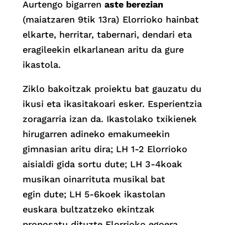
Aurtengo bigarren
aste berezian
(maiatzaren 9tik 13ra) Elorrioko hainbat
elkarte, herritar, tabernari, dendari eta
eragileekin elkarlanean aritu da gure
ikastola.
Ziklo bakoitzak proiektu bat gauzatu du
ikusi eta ikasitakoari esker. Esperientzia
zoragarria izan da. Ikastolako txikienek
hirugarren adineko emakumeekin
gimnasian aritu dira; LH 1-2 Elorrioko
aisialdi gida sortu dute; LH 3-4koak
musikan oinarrituta musikal bat
egin dute; LH 5-6koek ikastolan
euskara bultzatzeko ekintzak
proposatu dituzte Elorrioko egoera