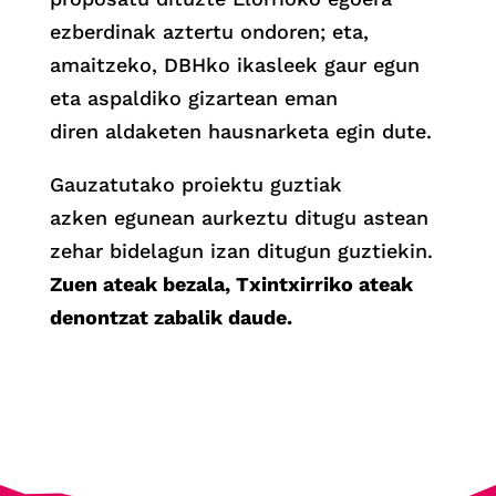
ezberdinak aztertu ondoren; eta,
amaitzeko, DBHko ikasleek gaur egun
eta aspaldiko gizartean eman
diren aldaketen hausnarketa egin dute.
Gauzatutako proiektu guztiak
azken egunean aurkeztu ditugu astean
zehar bidelagun izan ditugun guztiekin.
Zuen ateak bezala, Txintxirriko ateak
denontzat zabalik daude.