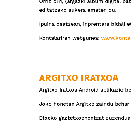
Orriz orri, (argazki album digital 
editatzeko aukera ematen du.
Ipuina osatzean, inprentara bidali 
Kontalariren webgunea:
www.kontal
ARGITXO IRATXOA
Argitxo Iratxoa Android aplikazio b
Joko honetan Argitxo zaindu behar 
Etxeko gaztetxoenentzat zuzendua 