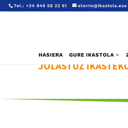
Tel.:
+34 946 58 22 61
elorrio@ikastola.eus
HASIERA
GURE IKASTOLA
JOLASTUZ IKASTEK