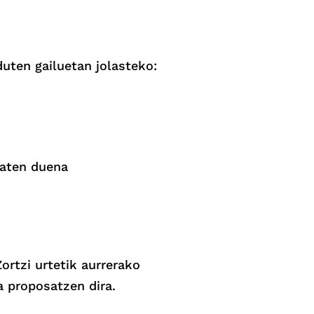
duten gailuetan jolasteko:
maten duena
ortzi urtetik aurrerako
a proposatzen dira.