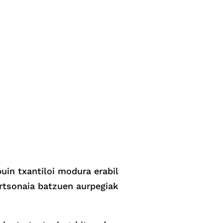
uin txantiloi modura erabil
ertsonaia batzuen aurpegiak