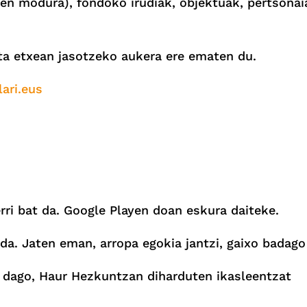
baten modura), fondoko irudiak, objektuak, pertsona
eta etxean jasotzeko aukera ere ematen du.
ari.eus
erri bat da. Google Playen doan eskura daiteke.
da. Jaten eman, arropa egokia jantzi, gaixo badag
dago, Haur Hezkuntzan diharduten ikasleentzat