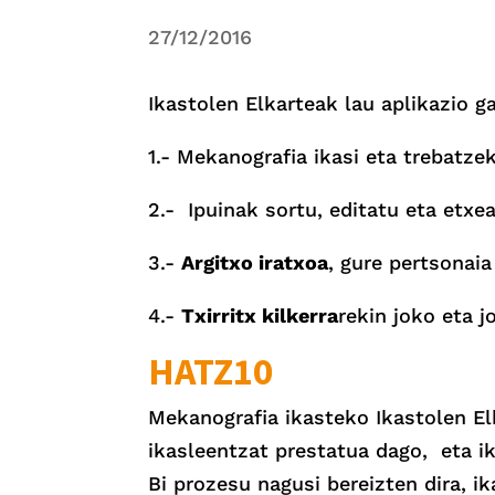
27/12/2016
Ikastolen Elkarteak lau aplikazio g
1.- Mekanografia ikasi eta trebatz
2.- Ipuinak sortu, editatu eta et
3.-
Argitxo iratxoa
, gure pertsonai
4.-
Txirritx kilkerra
rekin joko eta j
HATZ10
Mekanografia ikasteko Ikastolen El
ikasleentzat prestatua dago, eta ik
Bi prozesu nagusi bereizten dira, ik