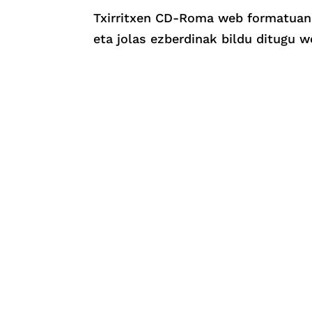
Txirritxen CD-Roma web formatuan ber
eta jolas ezberdinak bildu ditugu