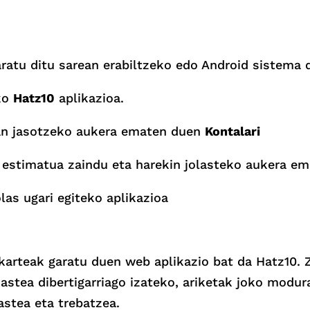
aratu ditu sarean erabiltzeko edo Android sistema 
eko
Hatz10
aplikazioa.
xean jasotzeko aukera ematen duen
Kontalari
a estimatua zaindu eta harekin jolasteko aukera e
olas ugari egiteko aplikazioa
karteak garatu duen web aplikazio bat da Hatz10. Z
astea dibertigarriago izateko, ariketak joko modur
astea eta trebatzea.