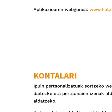
Aplikazioaren webgunea:
www.hatz
KONTALARI
Ipuin pertsonalizatuak sortzeko web
daitezke eta pertsonaien izenak al
aldatzeko.