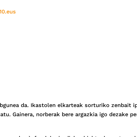
10.eus
gunea da. Ikastolen elkarteak sorturiko zenbait ip
datu. Gainera, norberak bere argazkia igo dezake p