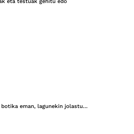
iak eta testuak gehitu edo
o botika eman, lagunekin jolastu…