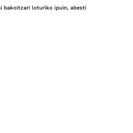
 bakoitzari loturiko ipuin, abesti