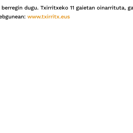
regin dugu. Txirritxeko 11 gaietan oinarrituta, gai
 webgunean:
www.txirritx.eus