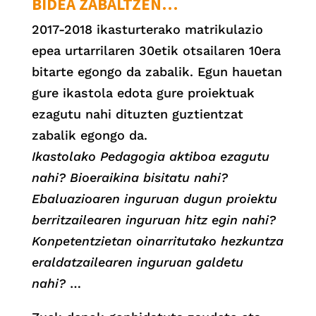
BIDEA ZABALTZEN…
2017-2018 ikasturterako matrikulazio
epea urtarrilaren 30etik otsailaren 10era
bitarte egongo da zabalik. Egun hauetan
gure ikastola edota gure proiektuak
ezagutu nahi dituzten guztientzat
zabalik egongo da.
Ikastolako Pedagogia aktiboa ezagutu
nahi? Bioeraikina bisitatu nahi?
Ebaluazioaren inguruan dugun proiektu
berritzailearen inguruan hitz egin nahi?
Konpetentzietan oinarritutako hezkuntza
eraldatzailearen inguruan galdetu
nahi?
…