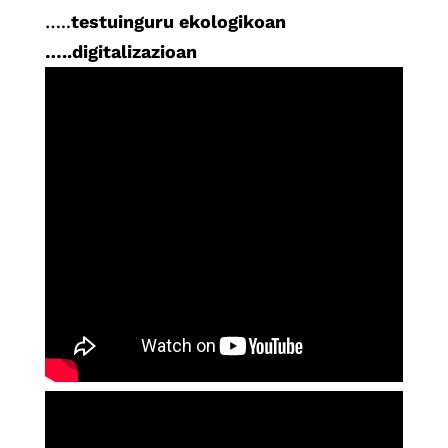
…..
testuinguru ekologikoan
…..digitalizazioan