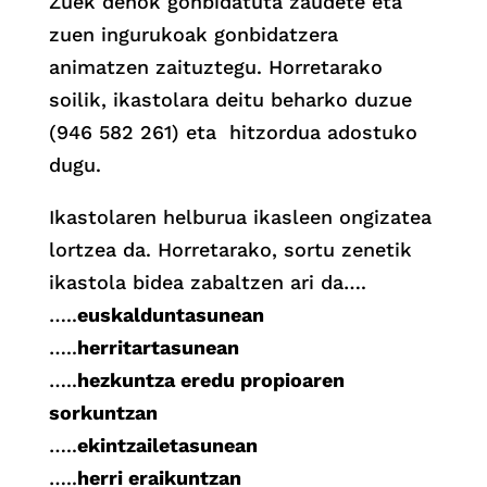
Zuek denok gonbidatuta zaudete eta
zuen ingurukoak gonbidatzera
animatzen zaituztegu. Horretarako
soilik, ikastolara deitu beharko duzue
(946 582 261) eta hitzordua adostuko
dugu.
Ikastolaren helburua ikasleen ongizatea
lortzea da. Horretarako, sortu zenetik
ikastola bidea zabaltzen ari da….
…..
euskalduntasunean
…..
herritartasunean
…..
hezkuntza eredu propioaren
sorkuntzan
…..
ekintzailetasunean
…..
herri eraikuntzan