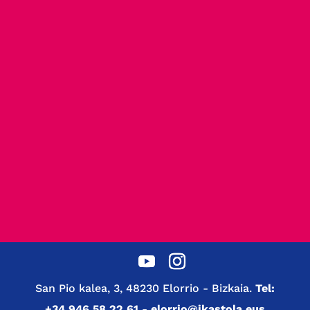
San Pio kalea, 3, 48230 Elorrio - Bizkaia.
Tel:
+34 946 58 22 61
-
elorrio@ikastola.eus