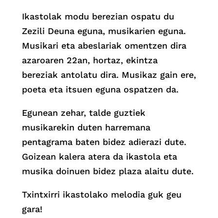
Ikastolak modu berezian ospatu du
Zezili Deuna eguna, musikarien eguna.
Musikari eta abeslariak omentzen dira
azaroaren 22an, hortaz, ekintza
bereziak antolatu dira.
Musikaz gain ere,
poeta eta itsuen eguna ospatzen da.
Egunean zehar, talde guztiek
musikarekin duten harremana
pentagrama baten bidez adierazi dute.
Goizean kalera atera da ikastola eta
musika doinuen bidez plaza alaitu dute.
Txintxirri ikastolako melodia guk geu
gara!