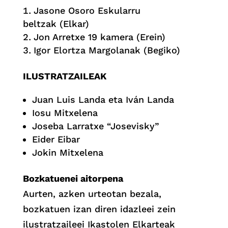
Jasone Osoro Eskularru
beltzak (Elkar)
Jon Arretxe 19 kamera (Erein)
Igor Elortza Margolanak (Begiko)
ILUSTRATZAILEAK
Juan Luis Landa eta Iván Landa
Iosu Mitxelena
Joseba Larratxe “Josevisky”
Eider Eibar
Jokin Mitxelena
Bozkatuenei aitorpena
Aurten, azken urteotan bezala,
bozkatuen izan diren idazleei zein
ilustratzaileei Ikastolen Elkarteak