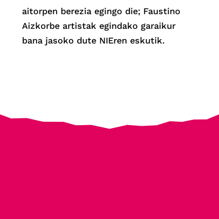
aitorpen berezia egingo die; Faustino
Aizkorbe artistak egindako garaikur
bana jasoko dute NIEren eskutik.