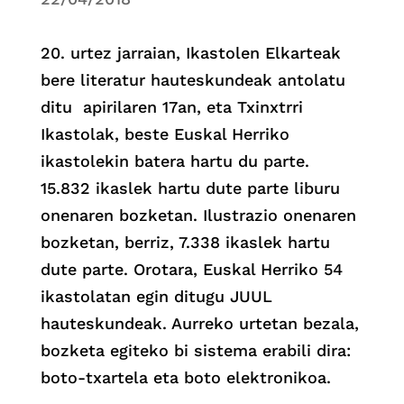
20. urtez jarraian, Ikastolen Elkarteak
bere literatur hauteskundeak antolatu
ditu apirilaren 17an, eta Txinxtrri
Ikastolak, beste Euskal Herriko
ikastolekin batera hartu du parte.
15.832 ikaslek hartu dute parte liburu
onenaren bozketan. Ilustrazio onenaren
bozketan, berriz, 7.338 ikaslek hartu
dute parte. Orotara, Euskal Herriko 54
ikastolatan egin ditugu JUUL
hauteskundeak. Aurreko urtetan bezala,
bozketa egiteko bi sistema erabili dira:
boto-txartela eta boto elektronikoa.