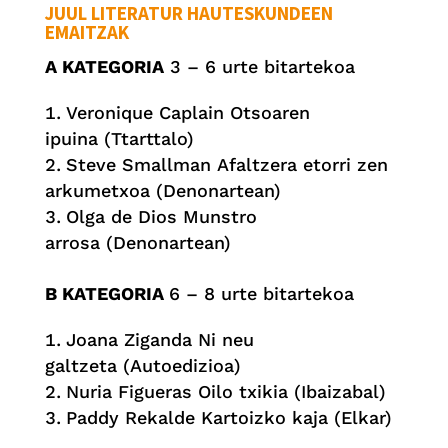
JUUL LITERATUR HAUTESKUNDEEN
EMAITZAK
A KATEGORIA
3 – 6 urte bitartekoa
Veronique Caplain Otsoaren
ipuina (Ttarttalo)
Steve Smallman Afaltzera etorri zen
arkumetxoa (Denonartean)
Olga de Dios Munstro
arrosa (Denonartean)
B KATEGORIA
6 – 8 urte bitartekoa
Joana Ziganda Ni neu
galtzeta (Autoedizioa)
Nuria Figueras Oilo txikia (Ibaizabal)
Paddy Rekalde Kartoizko kaja (Elkar)