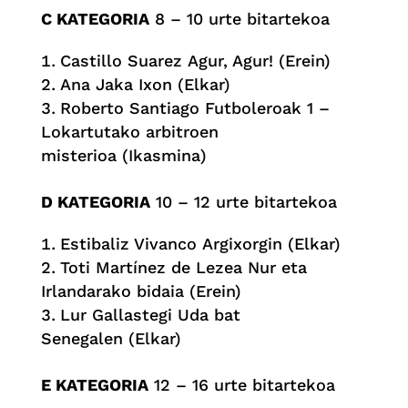
C KATEGORIA
8 – 10 urte bitartekoa
Castillo Suarez Agur, Agur! (Erein)
Ana Jaka Ixon (Elkar)
Roberto Santiago Futboleroak 1 –
Lokartutako arbitroen
misterioa (Ikasmina)
D KATEGORIA
10 – 12 urte bitartekoa
Estibaliz Vivanco Argixorgin (Elkar)
Toti Martínez de Lezea Nur eta
Irlandarako bidaia (Erein)
Lur Gallastegi Uda bat
Senegalen (Elkar)
E KATEGORIA
12 – 16 urte bitartekoa