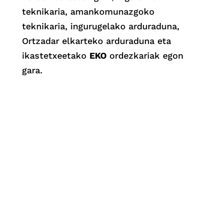
teknikaria, amankomunazgoko
teknikaria, ingurugelako arduraduna,
Ortzadar elkarteko arduraduna eta
ikastetxeetako
EKO
ordezkariak egon
gara.