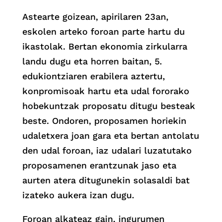
Astearte goizean, apirilaren 23an,
eskolen arteko foroan parte hartu du
ikastolak. Bertan ekonomia zirkularra
landu dugu eta horren baitan, 5.
edukiontziaren erabilera aztertu,
konpromisoak hartu eta udal fororako
hobekuntzak proposatu ditugu besteak
beste. Ondoren, proposamen horiekin
udaletxera joan gara eta bertan antolatu
den udal foroan, iaz udalari luzatutako
proposamenen erantzunak jaso eta
aurten atera ditugunekin solasaldi bat
izateko aukera izan dugu.
Foroan alkateaz gain, ingurumen