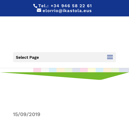
Tel.:
+34 946 58 22 61
elorrio@ikastola.eus
ONGI ETORRI 19-20!
Select Page
15/09/2019