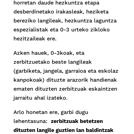
horretan daude hezkuntza etapa
desberdinetako irakasleak, heziketa
bereziko langileak, hezkuntza laguntza
espezialistak eta 0-3 urteko zikloko
hezitzaileak ere.
Azken hauek, 0-3koak, eta
zerbitzuetako beste langileak
(garbiketa, jangela, garraioa eta eskolaz
kanpokoak) dituzte arazorik handienak
ematen dituzten zerbitzuak eskaintzen
jarraitu ahal izateko.
Arlo honetan ere, garbi dugu
lehentasuna:
zerbitzuak betetzen
dituzten langile guztien lan baldintzak