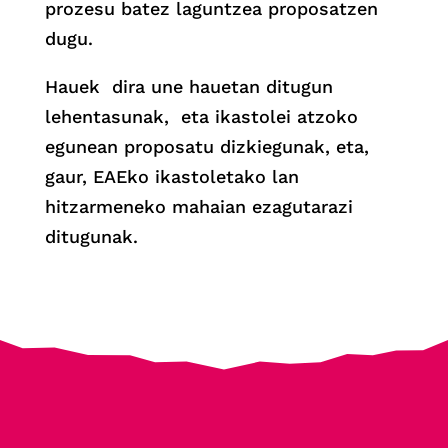
prozesu batez laguntzea proposatzen
dugu.
Hauek dira une hauetan ditugun
lehentasunak, eta ikastolei atzoko
egunean proposatu dizkiegunak, eta,
gaur, EAEko ikastoletako lan
hitzarmeneko mahaian ezagutarazi
ditugunak.