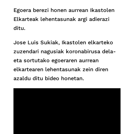
Egoera berezi honen aurrean Ikastolen
Elkarteak lehentasunak argi adierazi
ditu.
Jose Luis Sukiak, Ikastolen elkarteko
zuzendari nagusiak koronabirusa dela-
eta sortutako egoeraren aurrean
elkartearen lehentasunak zein diren
azaldu ditu bideo honetan.