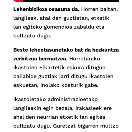
Lehenbizikoa osasuna da
. Horren baitan,
langileek, ahal den guztietan, etxetik
lan egiteko gomendioa zabaldu eta
bultzatu dugu.
Beste lehentasunetako bat da hezkuntza
zerbitzua bermatzea
. Horretarako,
Ikastolen Elkartetik eskura ditugun
baliabide guztiak jarri ditugu ikastolen
eskuetan, inolako kosturik gabe.
Ikastoletako administrazioetako
langileekin egin bezala, irakasleek ere
ahal den neurrian etxetik lan egitea
bultzatu dugu. Guretzat bigarren multzo