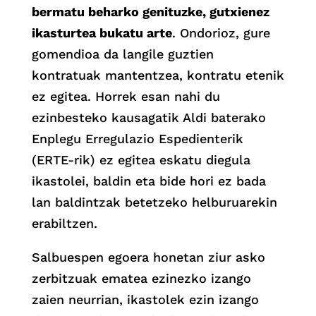
bermatu beharko genituzke, gutxienez
ikasturtea bukatu arte
. Ondorioz, gure
gomendioa da langile guztien
kontratuak mantentzea, kontratu etenik
ez egitea. Horrek esan nahi du
ezinbesteko kausagatik Aldi baterako
Enplegu Erregulazio Espedienterik
(ERTE-rik) ez egitea eskatu diegula
ikastolei, baldin eta bide hori ez bada
lan baldintzak betetzeko helburuarekin
erabiltzen.
Salbuespen egoera honetan ziur asko
zerbitzuak ematea ezinezko izango
zaien neurrian, ikastolek ezin izango