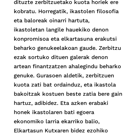
dituzte zerbitzuetako kuota horiek ere
kobratu. Horregatik, ikastolen filosofia
eta baloreak oinarri hartuta,
ikastoletan langile hauekiko denon
konpromisoa eta elkartasuna erakutsi
beharko genukeelakoan gaude. Zerbitzu
ezak sortuko dituen galerak denon
artean finantzatzen ahalegindu beharko
genuke. Gurasoen aldetik, zerbitzuen
kuota zati bat ordainduz, eta ikastola
bakoitzak kostuen beste zatia bere gain
hartuz, adibidez. Eta azken erabaki
honek ikastolaren bati egoera
ekonomiko larria ekarriko balio,
Elkartasun Kutxaren bidez ezohiko