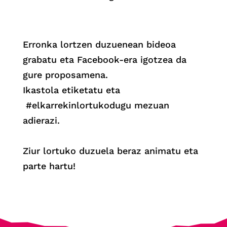
Erronka lortzen duzuenean bideoa
grabatu eta Facebook-era igotzea da
gure proposamena.
Ikastola etiketatu eta
#elkarrekinlortukodugu mezuan
adierazi.
Ziur lortuko duzuela beraz animatu eta
parte hartu!