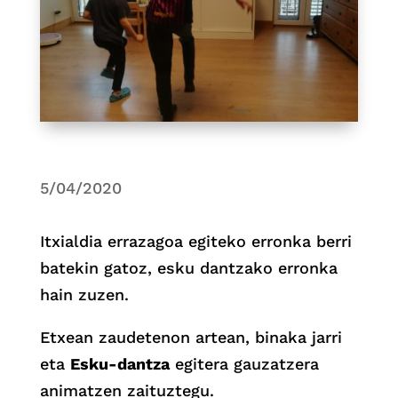
5/04/2020
Itxialdia errazagoa egiteko erronka berri
batekin gatoz, esku dantzako erronka
hain zuzen.
Etxean zaudetenon artean, binaka jarri
eta
Esku-dantza
egitera gauzatzera
animatzen zaituztegu.