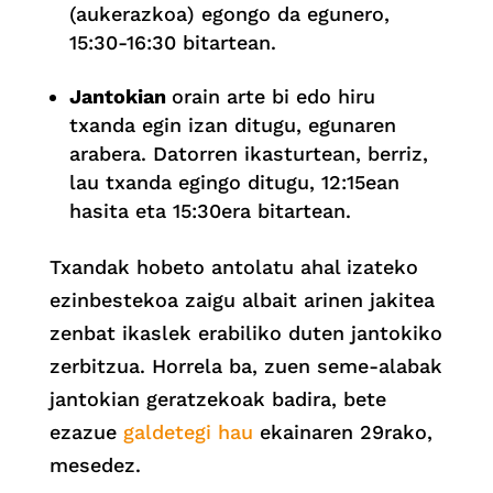
(aukerazkoa) egongo da egunero,
15:30-16:30 bitartean.
Jantokian
orain arte bi edo hiru
txanda egin izan ditugu, egunaren
arabera. Datorren ikasturtean, berriz,
lau txanda egingo ditugu, 12:15ean
hasita eta 15:30era bitartean.
Txandak hobeto antolatu ahal izateko
ezinbestekoa zaigu albait arinen jakitea
zenbat ikaslek erabiliko duten jantokiko
zerbitzua. Horrela ba, zuen seme-alabak
jantokian geratzekoak badira, bete
ezazue
galdetegi hau
ekainaren 29rako,
mesedez.