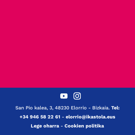
San Pio kalea, 3, 48230 Elorrio - Bizkaia.
Tel:
+34 946 58 22 61
-
elorrio@ikastola.eus
Lege oharra
-
Cookien politika