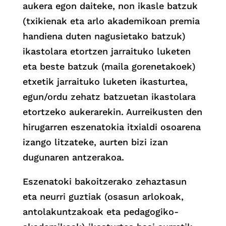
aukera egon daiteke, non ikasle batzuk
(txikienak eta arlo akademikoan premia
handiena duten nagusietako batzuk)
ikastolara etortzen jarraituko luketen
eta beste batzuk (maila gorenetakoek)
etxetik jarraituko luketen ikasturtea,
egun/ordu zehatz batzuetan ikastolara
etortzeko aukerarekin. Aurreikusten den
hirugarren eszenatokia itxialdi osoarena
izango litzateke, aurten bizi izan
dugunaren antzerakoa.
Eszenatoki bakoitzerako zehaztasun
eta neurri guztiak (osasun arlokoak,
antolakuntzakoak eta pedagogiko-