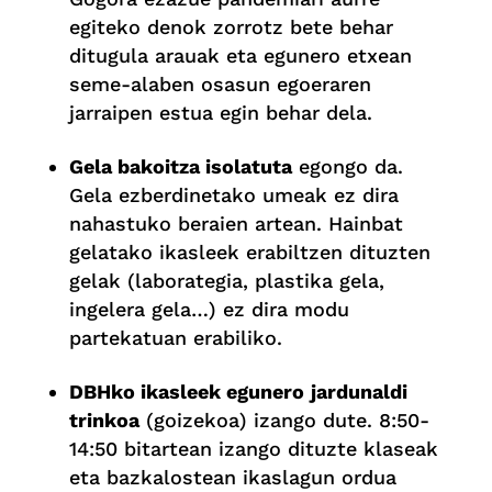
egiteko denok zorrotz bete behar
ditugula arauak eta egunero etxean
seme-alaben osasun egoeraren
jarraipen estua egin behar dela.
Gela bakoitza isolatuta
egongo da.
Gela ezberdinetako umeak ez dira
nahastuko beraien artean. Hainbat
gelatako ikasleek erabiltzen dituzten
gelak (laborategia, plastika gela,
ingelera gela…) ez dira modu
partekatuan erabiliko.
DBHko ikasleek egunero
jardunaldi
trinkoa
(goizekoa) izango dute. 8:50-
14:50 bitartean izango dituzte klaseak
eta bazkalostean ikaslagun ordua