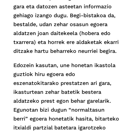
gara eta datozen asteetan informazio
gehiago izango dugu. Begi-bistakoa da,
bestalde, udan zehar osasun egoera
aldatzen joan daitekeela (hobera edo
txarrera) eta horrek ere aldaketak ekarri
ditzake hartu beharreko neurriei begira.
Edozein kasutan, une honetan ikastola
guztiok hiru egoera edo
eszenatokitarako prestatzen ari gara,
ikasturtean zehar batetik bestera
aldatzeko prest egon behar garelarik.
Egunotan bizi dugun “normaltasun
berri” egoera honetatik hasita, bitarteko
itxialdi partzial batetara igarotzeko