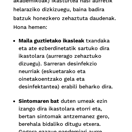
akademikoak) ikasturtea hasi aurretik
helaraziko dizkizuegu, baina badira
batzuk honezkero zehaztuta daudenak.
Hona hemen:
Maila guztietako ikasleak
txandaka
eta ate ezberdinetatik sartuko dira
ikastolara (aurrerago zehaztuko
dizuegu). Sarreran desinfekzio
neurriak (eskuetarako eta
oinetakoentzako gela eta
desinfektantea) erabili beharko dira.
Sintomaren bat
duten umeak ezin
izango dira ikastolara etorri eta,
bertan sintomak antzemanez gero,
berehala bidaliko ditugu etxera.
Gogora ezazue pandemiari aurre