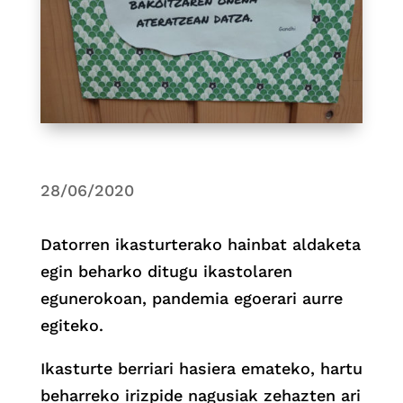
28/06/2020
Datorren ikasturterako hainbat aldaketa
egin beharko ditugu ikastolaren
egunerokoan, pandemia egoerari aurre
egiteko.
Ikasturte berriari hasiera emateko, hartu
beharreko irizpide nagusiak zehazten ari