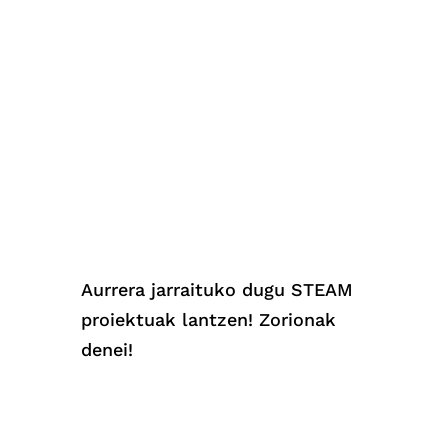
Aurrera jarraituko dugu STEAM
proiektuak lantzen! Zorionak
denei!