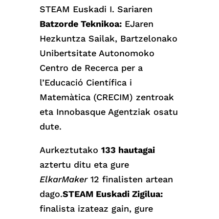
STEAM Euskadi I. Sariaren
Batzorde Teknikoa:
EJaren
Hezkuntza Sailak, Bartzelonako
Unibertsitate Autonomoko
Centro de Recerca per a
l’Educació Científica i
Matemàtica (CRECIM) zentroak
eta Innobasque Agentziak osatu
dute.
Aurkeztutako
133 hautagai
aztertu ditu eta gure
ElkarMaker
12 finalisten artean
dago.
STEAM Euskadi Zigilua:
finalista izateaz gain, gure