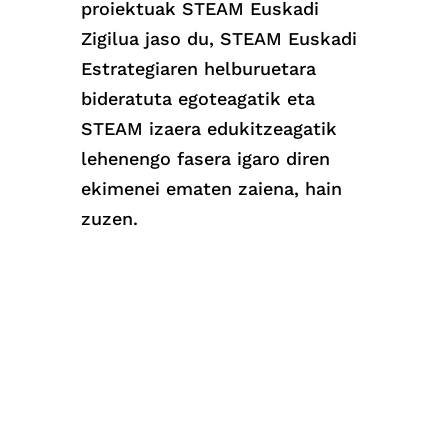
proiektuak STEAM Euskadi
Zigilua jaso du, STEAM Euskadi
Estrategiaren helburuetara
bideratuta egoteagatik eta
STEAM izaera edukitzeagatik
lehenengo fasera igaro diren
ekimenei ematen zaiena, hain
zuzen.