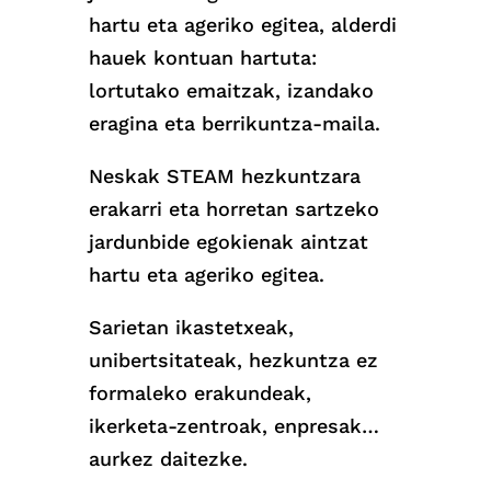
hartu eta ageriko egitea, alderdi
hauek kontuan hartuta:
lortutako emaitzak, izandako
eragina eta berrikuntza-maila.
Neskak STEAM hezkuntzara
erakarri eta horretan sartzeko
jardunbide egokienak aintzat
hartu eta ageriko egitea.
Sarietan ikastetxeak,
unibertsitateak, hezkuntza ez
formaleko erakundeak,
ikerketa-zentroak, enpresak…
aurkez daitezke.