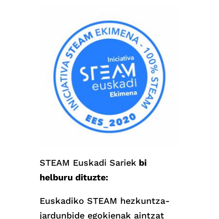
STEAM Euskadi Sariek
bi
helburu dituzte:
Euskadiko STEAM hezkuntza-
jardunbide egokienak aintzat