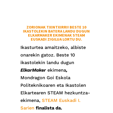
ZORIONAK TXINTXIRRI! BESTE 10
IKASTOLEKIN BATERA LANDU DUGUN
ELKARMAKER EKIMENAK STEAM
EUSKADI ZIGILUA LORTU DU.
Ikasturtea amaitzeko, albiste
onarekin gatoz. Beste 10
ikastolekin landu dugun
ElkarMaker
ekimena
,
Mondragon Goi Eskola
Politeknikoaren eta Ikastolen
Elkartearen STEAM hezkuntza-
ekimena,
STEAM Euskadi I.
Sarien
finalista da.