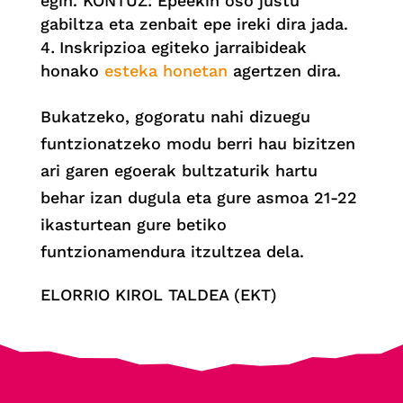
egin. KONTUZ: Epeekin oso justu
gabiltza eta zenbait epe ireki dira jada.
Inskripzioa egiteko jarraibideak
honako
esteka honetan
agertzen dira.
Bukatzeko, gogoratu nahi dizuegu
funtzionatzeko modu berri hau bizitzen
ari garen egoerak bultzaturik hartu
behar izan dugula eta gure asmoa 21-22
ikasturtean gure betiko
funtzionamendura itzultzea dela.
ELORRIO KIROL TALDEA (EKT)