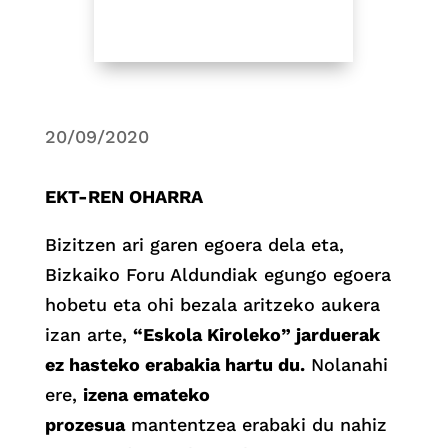
20/09/2020
EKT-REN OHARRA
Bizitzen ari garen egoera dela eta,
Bizkaiko Foru Aldundiak egungo egoera
hobetu eta ohi bezala aritzeko aukera
izan arte,
“Eskola Kiroleko” jarduerak
ez hasteko erabakia hartu du.
Nolanahi
ere,
izena emateko
prozesua
mantentzea erabaki du nahiz