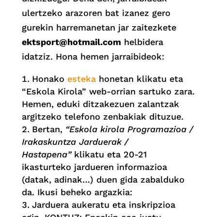
ulertzeko arazoren bat izanez gero
gurekin harremanetan jar zaitezkete
ektsport@hotmail.com
helbidera
idatziz. Hona hemen jarraibideok:
Honako
esteka
honetan klikatu eta
“Eskola Kirola” web-orrian sartuko zara.
Hemen, eduki ditzakezuen zalantzak
argitzeko telefono zenbakiak dituzue.
Bertan,
“Eskola kirola Programazioa /
Irakaskuntza Jarduerak /
Hastapena”
klikatu eta 20-21
ikasturteko jardueren informazioa
(datak, adinak…) duen gida zabalduko
da. Ikusi beheko argazkia:
Jarduera aukeratu eta inskripzioa