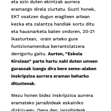
eta ezin duten ekintzak aurrera
eramango direla ziurtatu. Guzti honek,
EKT osatzen dugun eragileen artean
kezka eta zalantza handiak sortu ditu
eta hausnarketa baten ondoren, 20-21
ikasturtean, orain arteko gure
funtzionamendua berrantolatzera
derrigortu gaitu.
Aurten, “Eskola
Kirolean” parte hartu nahi duten umeen
gurasoak izango dira bere seme-alaben
inskripzioa aurrera eraman beharko
dituztenak
.
Mezu honen bidez inskripzioa aurrera
eramateko jarraibideak eskainiko
dizkizuegu. Dena den, jarraibideak