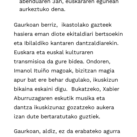
abenduaren 3an, euskararen egunean
aurkeztuko dena.
Gaurkoan berriz, ikastolako gazteek
hasiera eman diote ekitaldiari bertsoekin
eta Ibilaldiko kantaren dantzaldiarekin.
Euskara eta euskal kulturaren
transmisioa da gure bidea. Ondoren,
Imanol Ituiño magoak, bizitzan magia
apur bat ere behar dugulako, ikuskizun
bikaina eskaini digu. Bukatzeko, Xabier
Aburruzagaren eskutik musika eta
dantza ikuskizunaz gozatzeko aukera
izan dute bertaratutako guztiek.
Gaurkoan, aldiz, ez da erabateko agurra