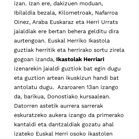
izan. Izan ere, dakizuen moduan,
Ibilaldia bezala, Kilometroak, Nafarroa
Oinez, Araba Euskaraz eta Herri Urrats
jaialdiak ere bertan behera gelditu dira
aurtengoan. Euskal Herriko Ikastola
guztiak herritik eta herrirako sortu zirela
gogoan izanda,
Ikastolak Herriari
izenarekin jaialdi guztiok bat egin dugu
eta guztion artean ikuskizun handi bat
antolatu dugu. Azaroaren 13an izango
da, barikua, Donostiako kursaalean.
Datorren astetik aurrera sarrerak
eskuratzeko aukera izango da primerako
kantaldi eta dantzaldiak gozatu ahal
izateko Euskal Herri osoko ikastolen