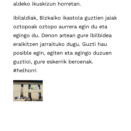
aldeko ikuskizun horretan.
Ibilaldiak, Bizkaiko ikastola guztien jaiak
oztopoak oztopo aurrera egin du eta
egingo du. Denon artean gure ibilbidea
eraikitzen jarraituko dugu. Guzti hau
posible egin, egiten eta egingo duzuen
guztioi, gure eskerrik beroenak.
#helhorri