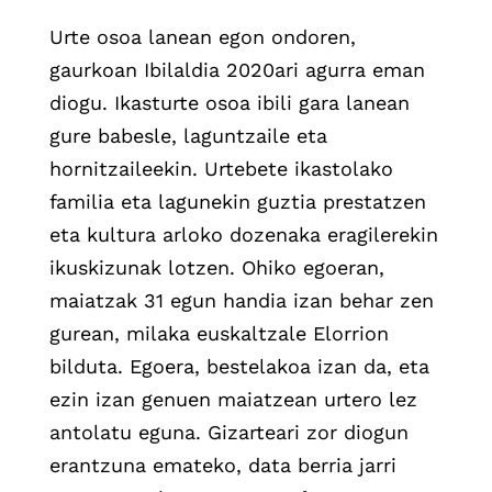
Urte osoa lanean egon ondoren,
gaurkoan Ibilaldia 2020ari agurra eman
diogu. Ikasturte osoa ibili gara lanean
gure babesle, laguntzaile eta
hornitzaileekin. Urtebete i
kastolako
familia eta lagunekin guztia prestatzen
eta kultura arloko dozenaka
eragilerekin
ikuskizunak lotzen. Ohiko egoeran,
maiatzak 31 egun handia izan behar zen
gurean, milaka euskaltzale Elorrion
bilduta. Egoera, bestelakoa izan da, eta
ezin izan genuen maiatzean urtero lez
antolatu eguna. Gizarteari zor diogun
erantzuna emateko, data berria jarri