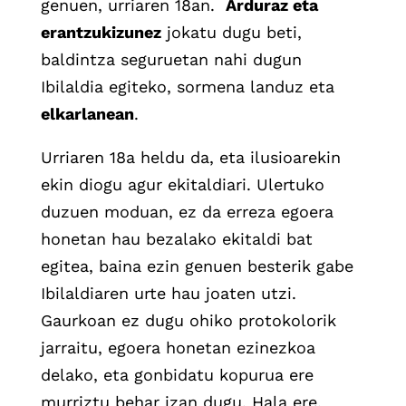
genuen, urriaren 18an.
Arduraz eta
erantzukizunez
jokatu dugu beti,
baldintza seguruetan nahi dugun
Ibilaldia egiteko, sormena landuz eta
elkarlanean
.
Urriaren 18a heldu da, eta ilusioarekin
ekin diogu agur ekitaldiari. Ulertuko
duzuen moduan, ez da erreza egoera
honetan hau bezalako ekitaldi bat
egitea, baina ezin genuen besterik gabe
Ibilaldiaren urte hau joaten utzi.
Gaurkoan ez dugu ohiko protokolorik
jarraitu, egoera honetan ezinezkoa
delako, eta gonbidatu kopurua ere
murriztu behar izan dugu. Hala ere,