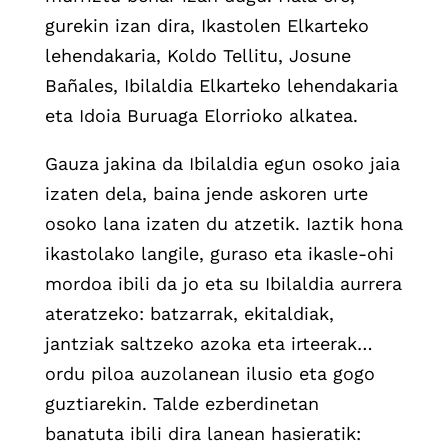
gurekin izan dira, Ikastolen Elkarteko
lehendakaria, Koldo Tellitu, Josune
Bañales, Ibilaldia Elkarteko lehendakaria
eta Idoia Buruaga Elorrioko alkatea.
Gauza jakina da Ibilaldia egun osoko jaia
izaten dela, baina jende askoren urte
osoko lana izaten du atzetik. Iaztik hona
ikastolako langile, guraso eta ikasle-ohi
mordoa ibili da jo eta su Ibilaldia aurrera
ateratzeko: batzarrak, ekitaldiak,
jantziak saltzeko azoka eta irteerak…
ordu piloa auzolanean ilusio eta gogo
guztiarekin. Talde ezberdinetan
banatuta ibili dira lanean hasieratik: