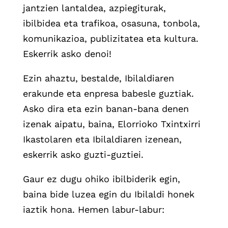
jantzien lantaldea, azpiegiturak,
ibilbidea eta trafikoa, osasuna, tonbola,
komunikazioa, publizitatea eta kultura.
Eskerrik asko denoi!
Ezin ahaztu, bestalde, Ibilaldiaren
erakunde eta enpresa babesle guztiak.
Asko dira eta ezin banan-bana denen
izenak aipatu, baina, Elorrioko Txintxirri
Ikastolaren eta Ibilaldiaren izenean,
eskerrik asko guzti-guztiei.
Gaur ez dugu ohiko ibilbiderik egin,
baina bide luzea egin du Ibilaldi honek
iaztik hona. Hemen labur-labur: