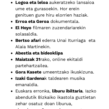
Logoa eta leloa
aukeratzeko lansaioa
ume eta gurasoekin. Hor erein
genituen gure hiru elorrien haziak.
Erroa eta Geroa
dokumentala.
El Hoyo
filmaren zuzendariarekin
solasaldia.
Bertso afari
ederra Unai Iturriaga eta
Alaia Martinekin.
Abestia eta bideoklipa
Maiatzak 31
rako, online ekitaldi
partehartzailea.
Gora Kasete
umeentzako ikuskizuna.
Izaki Gardena
k taldearen musika
emanaldia.
Euskara erronka,
liburu ibiltaria
. Iazko
abendutik Bizkaiko ikastola guztietan
zehar osatuz doan liburua,