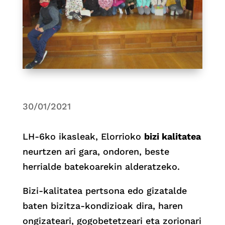
30/01/2021
LH-6ko ikasleak, Elorrioko
bizi kalitatea
neurtzen ari gara, ondoren, beste
herrialde batekoarekin alderatzeko.
Bizi-kalitatea pertsona edo gizatalde
baten bizitza-kondizioak dira, haren
ongizateari, gogobetetzeari eta zorionari