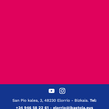
San Pio kalea, 3, 48230 Elorrio - Bizkaia.
Tel:
+34 946 58 22 61
-
elorrio@ikastola.eus