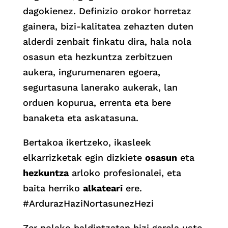
dagokienez. Definizio orokor horretaz
gainera, bizi-kalitatea zehazten duten
alderdi zenbait finkatu dira, hala nola
osasun eta hezkuntza zerbitzuen
aukera, ingurumenaren egoera,
segurtasuna lanerako aukerak, lan
orduen kopurua, errenta eta bere
banaketa eta askatasuna.
Bertakoa ikertzeko, ikasleek
elkarrizketak egin dizkiete
osasun
eta
hezkuntza
arloko profesionalei, eta
baita herriko
alkateari
ere.
#ArdurazHaziNortasunezHezi
Zer nolako baldintzatan bizi garela uste